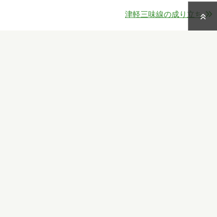
津軽三味線の成り立ち
Copy
Facebook
X
共
Link
有
吉田
の最新の記事