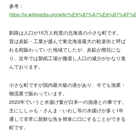
参考：
https://ja.wikipedia.org/wiki/%E9%87%A7%E8%B7%A
釧路は人口が15万人程度の北海道の小さな町です。
昔は炭鉱・工業が盛んで東北海道最大の歓楽街と呼ば
れる程賑わっていた地域でしたが、炭鉱が廃坑にな
り、近年では製紙工場が撤退し人口の減少がかなり進
んでおります。
小さな町ですが国内最大級の港があり、今でも漁業・
物流業で賑わっています。
2023年でいうと水揚げ量が日本一の漁港との事です。
主にししゃも・さんま・いわし等の水揚げが多く1年
通して非常に新鮮な魚を簡単に口にすることができる
町です。