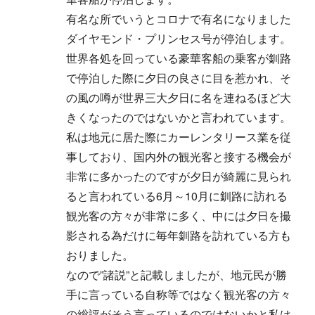
有名な所でいうとコロナで有名になりました
ダイヤモンド・プリンセス号が停泊します。
世界各処を回っている豪華客船の乗客が釧路
で停泊した際に夕日の良さに目を惹かれ、そ
の風の噂が世界三大夕日に名を連ねるほど大
きくなったのではないかと言われています。
私は地元に居た際にカーレンタリース業を従
事しており、国内外の観光客と接する機会が
非常に多かったのですが夕日が綺麗に見られ
ると言われている6月～10月に釧路に訪れる
観光客の方々が非常に多く、中には夕日を撮
影される為だけに毎年釧路を訪れている方も
おりました。
なので”諸説”と記載しましたが、地元民が勝
手に言っている自称等ではなく観光客の方々
の総評がそう言っているのではないかと私は