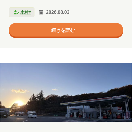
エージェント
クラウド
たの一週間だけ、「ラッセラー」の掛け声とともに沸
木村Y
2026.08.03
騰する。水が百度で蒸気に変わるように、街全体が別
コミュニケーション
サポート
の物質になる。跳人（はねと）たちは分子運動そのも
ツール
ネットワーク
事例
続きを読む
のである。そして祭りが終わると、何事もなかったか
のように、街はすっと元の液体に戻る。毎年見てい
京都
会社
健康
出張
分析
て、これはもう気象現象ではなく物理現象だと思う。
そんな沸騰した街を横目に、私はエアコンの効いた部
北海道
医療
名古屋
大阪
屋で本を読んでいました。ザハーン・パーマル『ビジ
学習
宮城
導入支援
山口
ネスと人生の課題を解決する 物理学の思考法』。著者
は物理学を修めたの…
広島
思い出
愛媛
愛知
料理
旅行
暮らし
書道
歴史
津軽三味線
熊本
犬
猫
社会
福井
福島
秋田