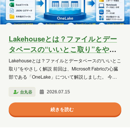
2025年5月
2025年4月
2025年3月
2025年2月
2025年1月
2024年12月
2024年11月
2024年10月
2024年9月
Lakehouseとは？ファイルとデー
2024年8月
2024年7月
2024年6月
タベースの“いいとこ取り”をやさ
2024年5月
2024年4月
2024年3月
しく解説
Lakehouseとは？ファイルとデータベースの“いいとこ
取り”をやさしく解説 前回は、Microsoft Fabricの心臓
2024年2月
2024年1月
2023年12月
部である「OneLake」について解説しました。 今回
2023年11月
2023年10月
2023年7月
は、Microsoft Fabricの中でも特に利用頻度の高い
台丸谷
2026.07.15
Lakehouse（レイクハウス） について紹介します。
2023年6月
2023年5月
2023年2月
Lakehouseは、Microsoft Fabricを学び始めると必ず目
続きを読む
にする重要な機能です。 しかし、 Lakehouseとは何
2023年1月
2022年9月
2021年1月
なのか データレイクと何が違うのか なぜFabricで重要
2020年10月
2020年5月
2020年4月
なのか 最初はイメージしづらいかもしれません。 こ