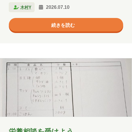
長でもある。肩書きが三つある人の文章は、だいたい
木村S
木村せつ
佐々木
田中
木村Y
2026.07.10
面白い。 館長室の前に「食草園」という一画があるそ
うだ。蝶の幼虫が食べる草を集めた区画である。イモ
秋元
木村Y
進藤
続きを読む
ムシは種によって食べられる葉がきっちり決まってい
て、モンシロチョウはキャベツ、ナミアゲハはミカ
ン、クロアゲハはレモン、と細かい。永田さんの言い
方を借りれば、蝶の子供はけっこうグルメなのであ
る。 そして幼虫は、生まれた葉から動けない。親が間
違った葉に産みつけたら、そのまま死ぬ。 では親は、
どうやって正しい…
栄養相談を受けよう