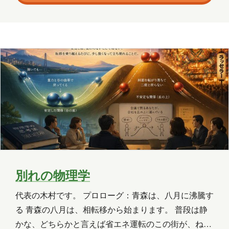
本日はあたたかいコーヒーの話をさせてください。し
かも、山の上で飲むコーヒーの話です。 私はそれま
OneLake
OneNote
OpenAI
で、コーヒーというものを単なる嗜好品としてなんと
PHP
Power Apps
Power Automate
なくあるもの、と思っていました。 香りだの、産地だ
の、浅煎りだの深煎りだの。あれは要するに、こだわ
Power BI
Power Platform
りを語りたい方々…
PowerPoint
PowerShell
PowerShell ISE
Python
SharePoint
SNS
SQL
Update
Visual Studio
VR
Windows
別れの物理学
Windows 10
Windows 11
代表の木村です。 プロローグ：青森は、八月に沸騰す
WordPress
お出かけ
イベント
る 青森の八月は、相転移から始まります。 普段は静
かな、どちらかと言えば省エネ運転のこの街が、ねぶ