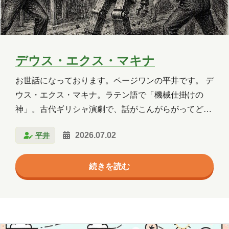
デウス・エクス・マキナ
お世話になっております。ページワンの平井です。 デ
ウス・エクス・マキナ。ラテン語で「機械仕掛けの
神」。古代ギリシャ演劇で、話がこんがらがってどう
にも収拾つかなくなったときに、クレーンかなんかで
平井
2026.07.02
神様を舞台にどーんと降ろしてきて、なんやかんや解
決させてしまうという、まぁ、身も蓋もない演出技法
続きを読む
です。 いや、あれですよね、脚本家が「あー、もう無
理、話まとまんない」ってなったときの、最終手段。
今どきで言うなら、「詳しいことはAIがなんとかして
くれます」で締めるプレゼン資料みたいなもんでしょ
うか。 さて、今回はその「機械仕掛けの神」から話を