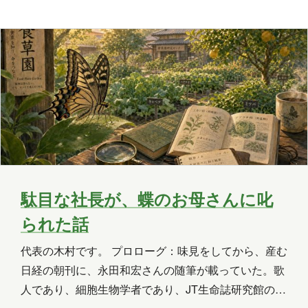
の記事では、初心者の方向けにできるだけ分かりやす
2020年3月
2018年8月
2018年6月
く解説しま…
2018年5月
2018年3月
2018年2月
2018年1月
2017年12月
2017年11月
2017年10月
2017年9月
2017年8月
2017年7月
2017年6月
駄目な社長が、蝶のお母さんに叱
担当
られた話
八幡
台丸谷
平井
長崎
代表の木村です。 プロローグ：味見をしてから、産む
小山
横山
水野
新宅
日経の朝刊に、永田和宏さんの随筆が載っていた。歌
PAGEONE
葛西
多田
吉田
人であり、細胞生物学者であり、JT生命誌研究館の館