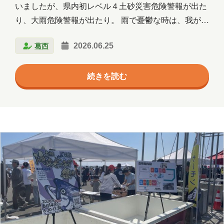
いましたが、県内初レベル４土砂災害危険警報が出た
り、大雨危険警報が出たり。 雨で憂鬱な時は、我が社
の社員ブログを見て、感心したり、興味が湧いたり、
葛西
2026.06.25
クスッと笑えたり…。外に出れない雨の日をそんな風
に過ごしている葛西です。 そんな葛西の今回のブ
続きを読む
ログは…今年のGWに母と訪れたハウステンボスにつ
いて書きたいと思います。 ハウステンボスとは…
九州地方の長崎県佐世保市にある、17世紀のオランダ
の街並みを再現した日本最大級のテーマパーク。 敷地
は、東京ディズニーリゾートの約1.5倍。 ハウステン
ボス公式ガイドマップはこちら 運河や風車、四季
折々…