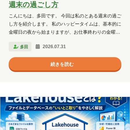
週末の過ごし方
群馬
習い事
観光
読書
こんにちは、多田です。 今回は私のとある週末の過ご
買い物
資料作成
資格取得
し方を紹介します。 私のハッピータイムは、基本的に
趣味
長崎
青森
金曜日の夜から始まりますが、お仕事終わりの金曜日
は、まず美味しいものを食べたい！ / 飲みたい！とな
多田
2026.07.31
り友人とよく出かけます。 以前は土曜日に行くことが
年月
多かったのですが、日曜日の昼に起きると次の日があ
続きを読む
っという間に来てしまうのが嫌で、金曜日からぱーっ
2026年8月
2026年7月
2026年6月
と出かけるようにしています。 焼き肉食べたり、
2026年5月
2026年4月
2026年3月
焼き鳥食べたり、、、 締めでラーメン食べたり、、、
もちろん出かけない日もありますが、そんな時は家で
2026年2月
2026年1月
2025年12月
とことんだらだら過ごします。 好きなものを食べた
り、なんとなくテレビを眺めたり、いくらでも家での
2025年11月
2025年10月
2025年9月
楽しみは…
2025年8月
2025年7月
2025年6月