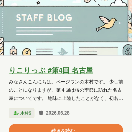
始めようと思うのですが、機械が神様扱いされる前
は、機械はむしろ憎ま…
りこりっぷ #第4回 名古屋
みなさんこんにちは。ページワンの木村です。 少し前
のことになりますが、第４回は桜の季節に訪れた名古
屋についてです。 地味に上陸したことがなく、初名古
屋となりました。 名古屋といえば？ ひつまぶし、
木村S
2026.06.28
天むす、きしめんといった「名古屋めし」がまず思い
浮かびます。今回は名古屋城を中心に観光しつつ、名
続きを読む
古屋めし三種の神器を一通り味わってきました。 まず