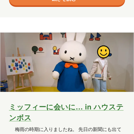
は栄のシンボル、中部電力 MIRAI TOWER（旧・名古
屋テレビ塔）。2021年に名称が変わったそうで、遠目
に見ることができました。 また、歩いているとCMで
おなじみ愛が一番アイ〇ルの看板があり何となくパシ
ャリ。 名古屋城 名古屋城の見どころは、やはり…
ミッフィーに会いに… in ハウステ
ンボス
梅雨の時期に入りましたね。 先日の新聞にも出て