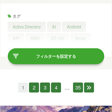
タグ
Active Directory
AI
Android
API
AWS
AZ-140
Azure
Azure AI Search
Azure AI Studio
フィルターを設定する
Azure OpenAI Service
Azure OpenAI Studio
Azure Synapse Analytics
C#
1
2
3
4
…
35
ChatGPT
Claude Code
Configuration Manager
Copilot