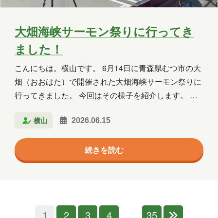
大畑海峡サーモン祭りに行ってき
ました！
こんにちは。横山です。 6月14日に青森県むつ市の大
畑（おおはた）で開催された大畑海峡サーモン祭りに
行ってきました。 今回はその様子を紹介します。 大
畑海峡サーモン祭りとは 大畑海峡サーモン祭りは、大
横山
2026.06.15
畑町魚市場で毎年6月に開かれているお祭りです。 平
成6年に始まり、今年でなんと33回目を迎えるそうで
続きを読む
す。 一本釣りやつかみどり、タモすくい、サーモンレ
ース、即売会などの催しが揃っています。 主役の「海
峡サーモン」は、津軽海峡の沖合に設けた生け簀で育
てられる、外海（そとうみ）育ちのサーモンです。 潮
の流れが速く冷たい海でもまれて育つため、身が締ま
1
2
3
4
…
35
り、脂はしっかり乗りつつもくどくないのが特徴だそ