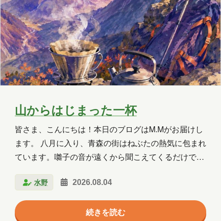
Copilot Studio
Dynamics 365
Exchange
Exchange Online
GPT
GPT-OSS
Intellectra
Intune
iOS
Linux
LLM
LM Studio
LT
MCP
Microsoft
山からはじまった一杯
Microsoft 365
Microsoft 365 Copilot
皆さま、こんにちは！本日のブログはM.Mがお届けし
ます。 八月に入り、青森の街はねぶたの熱気に包まれ
Microsoft Access
Microsoft Dataverse
ています。囃子の音が遠くから聞こえてくるだけで落
ち着かなくなると聞き不思議に思っていましたが、実
Microsoft Edge
Microsoft Entra ID
水野
2026.08.04
際参加してみるとなるほどわかる気がします。汗をぬ
Microsoft Fabric
Microsoft Forms
ぐいながら飲む冷たい一杯も、この時期ならではの格
続きを読む
別さでしょう。 ——などと書いておきながらですが、
Microsoft Purview
OneDrive