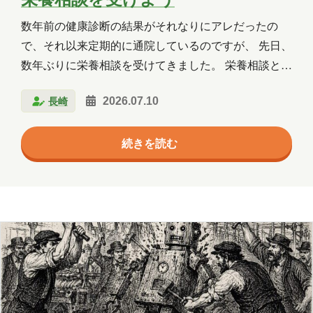
数年前の健康診断の結果がそれなりにアレだったの
で、それ以来定期的に通院しているのですが、 先日、
数年ぶりに栄養相談を受けてきました。 栄養相談とい
うのは、普段の食生活を見ながら「改善できるところ
長崎
2026.07.10
は・・・」と栄養士さんがアドバイスしてくれるやつ
ですね。 健康診断が特にアレだったときは、でかい脂
続きを読む
肪の塊サンプルを見せてもらったものです。 「面談の
前に2日分、食べたり飲んだりしたものを記録してき
てくださいね～」 と言われて、近くなったら書くか～
と後回しになった結果、栄養相談の直前に慌てて記録
することになりました。 その結果がこちらです。 栄
養相談4日前 時間 食品名 分量 エネルギー(kcal) 朝 …