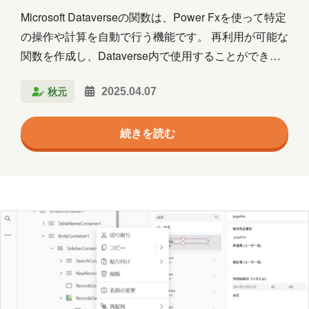
木村S
木村せつ
佐々木
田中
Microsoft Dataverseの関数は、Power Fxを使って特定
の操作や計算を自動で行う機能です。 再利用が可能な
秋元
木村Y
進藤
関数を作成し、Dataverse内で使用することができま
す。 こちらまだプレビュー段階ですが、動作を確認し
秋元
2025.04.07
ました。 関数を作成する １．ソリューションに移動
し、「新規」→「自動化」→「関数」の順にクリック
続きを読む
し、入力フォームを表示します。 ２．新しい関数の
「表示名」と「説明」を入力します。 ３．「新しい入
力パラメーター」をクリックし、パラメーターの「名
前」の入力と「データの種類」を選択します。 ４．入
力と同じく、出力パラメーターの「名前」の入力と
「データの種類」を選択します…