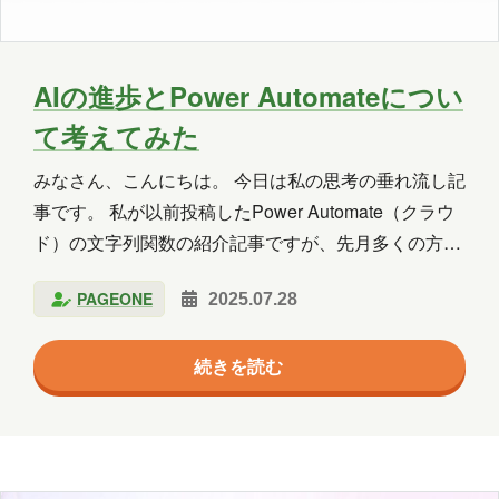
群馬
習い事
観光
読書
買い物
資料作成
資格取得
AIの進歩とPower Automateについ
趣味
長崎
青森
て考えてみた
みなさん、こんにちは。 今日は私の思考の垂れ流し記
年月
事です。 私が以前投稿したPower Automate（クラウ
ド）の文字列関数の紹介記事ですが、先月多くの方に
2026年8月
2026年7月
2026年6月
閲覧いただいたと社内から報告をもらいました。 ここ
PAGEONE
2025.07.28
最近はAIの進歩が目覚ましく、AIを使うことで、何の
2026年5月
2026年4月
2026年3月
前知識もない人でもコードを書くことができるように
2026年2月
2026年1月
2025年12月
続きを読む
なりました。かくいう私もその一人です。 そんな時代
ですので、誰でも始められる・操作が簡単であるとい
2025年11月
2025年10月
2025年9月
うPower Automateの強みは薄れつつあるのかなと
2025年8月
2025年7月
2025年6月
常々考えていました。 しかし、文字列関数の紹介とい
う、どちらかというと初学者向けの記事が多数の方に