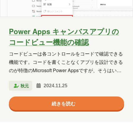
Power Apps キャンバスアプリの
コードビュー機能の確認
コードビューは各コントロールをコードで確認できる
機能です。コードを書くことなくアプリを設計できる
のが特徴のMicrosoft Power Appsですが、そうはいっ
てもあると何かと便利な機能かと思います。 ※コード
秋元
2024.11.25
ビュー機能は本記事投稿時点でプレビュー機能です。
ご利用の際には最新の情報をご確認ください。 使い方
続きを読む
は、Power Apps Studioでアプリを開き、ツリービュ
ーまたは画面上のコントロールを右クリックし、「コ
ードを表示（プレビュー）」をクリックします。 コー
ドが表示されます。プロパティがまとめて確認できて