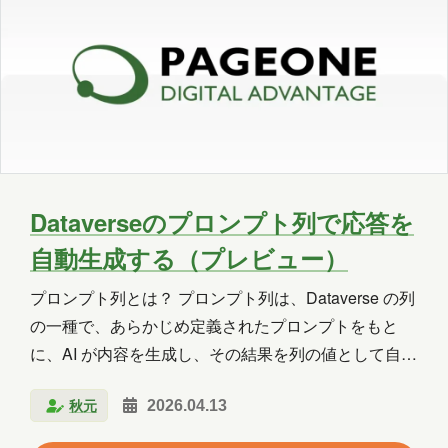
Copilot Studio
Dynamics 365
Exchange
Exchange Online
GPT
GPT-OSS
Intellectra
Intune
iOS
Linux
LLM
LM Studio
LT
MCP
Microsoft
Dataverseのプロンプト列で応答を
自動生成する（プレビュー）
Microsoft 365
Microsoft 365 Copilot
プロンプト列とは？ プロンプト列は、Dataverse の列
Microsoft Access
Microsoft Dataverse
の一種で、あらかじめ定義されたプロンプトをもと
Microsoft Edge
Microsoft Entra ID
に、AI が内容を生成し、その結果を列の値として自動
保存することができます。 テキストや数値、選択肢な
Microsoft Fabric
Microsoft Forms
秋元
2026.04.13
どの通常の列とは異なり、ユーザーが直接入力しなく
ても、他の列に入力された情報をもとに AI が回答を
Microsoft Purview
OneDrive