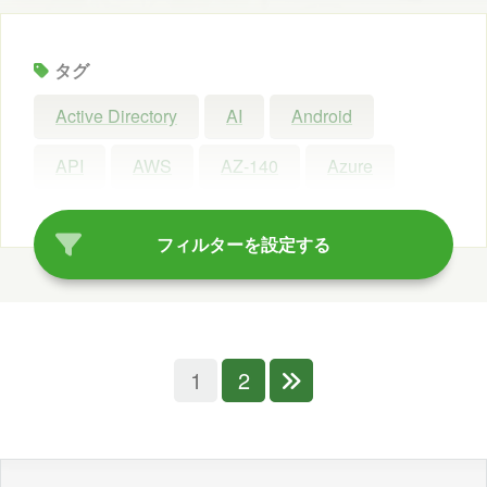
タグ
Active Directory
AI
Android
API
AWS
AZ-140
Azure
Azure AI Search
Azure AI Studio
フィルターを設定する
Azure OpenAI Service
Azure OpenAI Studio
Azure Synapse Analytics
C#
1
2
ChatGPT
Claude Code
Configuration Manager
Copilot