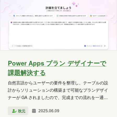
2025年5月
2025年4月
2025年3月
閲覧いただいているということは、まだ…
2025年2月
2025年1月
2024年12月
2024年11月
2024年10月
2024年9月
2024年8月
2024年7月
2024年6月
2024年5月
2024年4月
2024年3月
Power Apps プラン デザイナーで
2024年2月
2024年1月
2023年12月
課題解決する
2023年11月
2023年10月
2023年7月
自然言語からユーザーの要件を整理し、テーブルの設
2023年6月
2023年5月
2023年2月
計からソリューションの構築まで可能なプランデザイ
ナーが GA されましたので、完成までの流れを一通り
2023年1月
2022年9月
2021年1月
確認しました。例として退勤管理システムの構築を計
2020年10月
2020年5月
2020年4月
秋元
2025.06.09
画しました。 計画を立てる Power Apps にサインイン