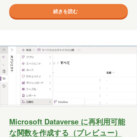
し、テキストボックスに課題を入力します。 内容はテ
2020年3月
2018年8月
2018年6月
続きを読む
キストボックスの上部に表示されている文章を参考
に、どんなユーザーがどんなタスクを完了する必要が
2018年5月
2018年3月
2018年2月
あるのか入力しました。「＋ソースを追加して詳細情
2018年1月
2017年12月
2017年11月
報を提供する」から、プロセス図やデータモデル、参
考にしたいアプリの画面キャプチャを追加することも
2017年10月
2017年9月
2017年8月
可能です。 追加した場合は、テキストボックスにソー
スの…
2017年7月
2017年6月
担当
八幡
台丸谷
平井
長崎
小山
横山
水野
新宅
Microsoft Dataverse に再利用可能
PAGEONE
葛西
多田
吉田
な関数を作成する（プレビュー）