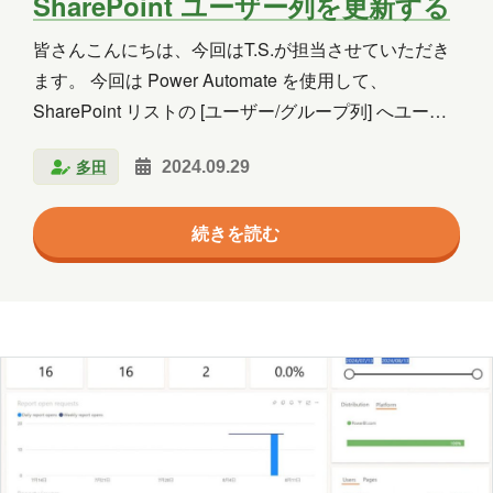
SharePoint ユーザー列を更新する
皆さんこんにちは、今回はT.S.が担当させていただき
ます。 今回は Power Automate を使用して、
SharePoint リストの [ユーザー/グループ列] へユーザ
ーオブジェクトデータを挿入する際に必要なデータに
多田
2024.09.29
ついて検証します。 検証方法 今回はユーザー情報を
Entra ID から取得して SharePoint リスト [ユーザー/グ
続きを読む
ループ] 列に値を挿入する流れで検証してみます。 [ユ
ーザーの取得] アクションから出力される値は以下の
通りです。 この中から実際にユーザーグループ列へ使
用できそうなのは ・ID （オブジェクト ID） ・表示名
・メールアドレス ・ユーザープリ…