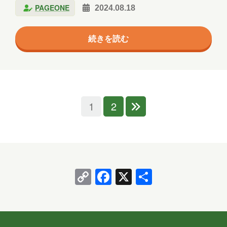
PAGEONE
2024.08.18
ク」で表記ゆれがありますが、本記事では、以降「メ
トリックレポート」で統一します。 「メトリックレポ
続きを読む
ート」はPower BI Pro以上のライセンスを持っている
場合に使用できる機能で、共有ワークスペースにある
レポートの閲覧状況などが分かる機能です。 メトリッ
クで取得することができる情報 取得できる情報を簡単
に箇条書きにします。 ・レポートのアクセス数 ・レ
1
2
ポートのページ閲覧数 ・レポートを開く…
Copy
Facebook
X
共
Link
有