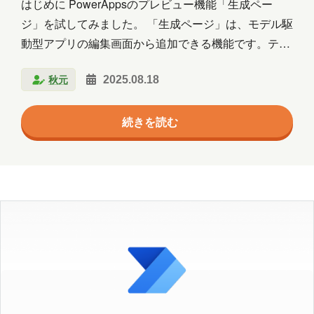
エージェント
クラウド
はじめに PowerAppsのプレビュー機能「生成ペー
ジ」を試してみました。 「生成ページ」は、モデル駆
コミュニケーション
サポート
動型アプリの編集画面から追加できる機能です。テキ
ストボックスにページの説明を入力すると、AIがその
ツール
ネットワーク
事例
秋元
2025.08.18
内容に沿ったページを自動生成してくれます。現在は
京都
会社
健康
出張
分析
環境が米国地域の場合のみ利用できます。 なおこの機
続きを読む
能の名称ですが、作成したページのデフォルト名が
北海道
医療
名古屋
大阪
「生成ページ」だっため、今回は「生成ページ」と記
載しています。 参考：自然言語を使用してページを生
学習
宮城
導入支援
山口
成する (プレビュー) https://learn.microsoft.com/ja-
広島
思い出
愛媛
愛知
jp/power-apps/maker/model-driven-ap…
料理
旅行
暮らし
書道
歴史
津軽三味線
熊本
犬
猫
社会
福井
福島
秋田