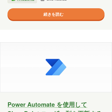
ーザーのフロー編集 フローの共有で特に注意が必要な
のは共有された側のユーザーです。 フローでは
続きを読む
SharePointをはじめ、様々なコネクタを利用すること
ができます。コネクタによって接続を作成しなければ
いけない場合があります。 共有された側のユーザー、
つまりフローで使用している接続の所有者でないユー
ザーがフローを編集しようとすると以下のようなエラ
ーメッセージが表示されます。 こ…
Power Automate を使用して