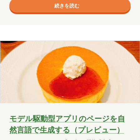
続きを読む
生成します。 ※本ブログの内容は全てプレビュー時点
OneLake
OneNote
OpenAI
の情報です。 プロンプト列ができること 例えば次の
ような使い方が可能です。 ・問い合わせ内容を入力す
PHP
Power Apps
Power Automate
ると、AIが内容を分析し、プロンプト列に緊急度を表
示する ・会議メモを登録すると、AIがToDoやアクシ
Power BI
Power Platform
ョン項目を抽出し、プロンプト列に表示す…
PowerPoint
PowerShell
PowerShell ISE
Python
SharePoint
SNS
SQL
Update
Visual Studio
VR
Windows
Windows 10
Windows 11
モデル駆動型アプリのページを自
WordPress
お出かけ
イベント
然言語で生成する（プレビュー）