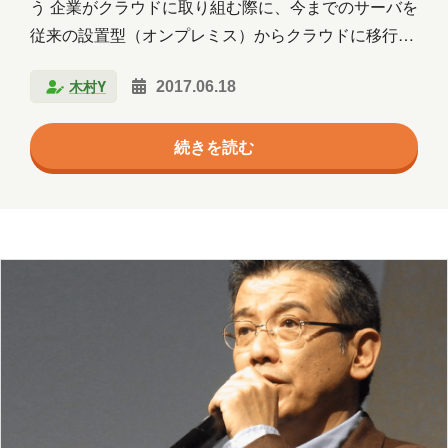
う 企業がクラウドに取り組む際に、今までのサーバを
従来の設置型（オンプレミス）からクラウドに移行す
る事の意味をよく考えておく必要が有ります。 今まで
木村Y
2017.06.18
は、自社で利用するWindowsやLinuxのサーバを購入
していました。基本的にAzureやAWSといったパブリ
続きを読む
ッククラウドを利用する際には、サーバを購入する必
要はありません。替りに、「利用料」を払います。今
まで、サーバを購入し、会計上は資産計上し償却して
いたはずですが、クラウドは利用料を使った分だけ、
基本的には月額料金として支払います。 例えば、自社
のホームページを置く場所としてMicrosoft…