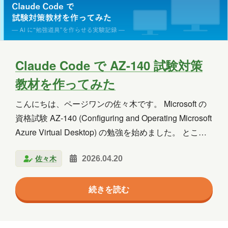
Copilot Studio
Dynamics 365
Exchange
Exchange Online
GPT
GPT-OSS
Intellectra
Intune
Claude Code で AZ-140 試験対策
教材を作ってみた
iOS
Linux
LLM
LM Studio
こんにちは、ページワンの佐々木です。 Microsoft の
LT
MCP
Microsoft
資格試験 AZ-140 (Configuring and Operating Microsoft
Microsoft 365
Microsoft 365 Copilot
Azure Virtual Desktop) の勉強を始めました。 ところ
が、いざ教材を探してみると市販の日本語書籍がほぼ
Microsoft Access
Microsoft Dataverse
佐々木
2026.04.20
なく、公式のスタディ ガイドをそのまま読むのも骨が
折れそう…。そこで「自分の学習スタイルに合った教
Microsoft Edge
Microsoft Entra ID
続きを読む
材を AI に作らせたらどうだろう？」と試してみたと
Microsoft Fabric
Microsoft Forms
ころ、想像以上に実用的な成果物ができたので、その
流れと工夫をご紹介します。 単なる「AI にやらせて
Microsoft Purview
OneDrive