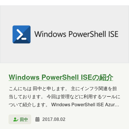
で、…
2020年3月
2018年8月
2018年6月
2018年5月
2018年3月
2018年2月
2018年1月
2017年12月
2017年11月
2017年10月
2017年9月
2017年8月
2017年7月
2017年6月
Windows PowerShell ISEの紹介
担当
こんにちは 田中と申します。 主にインフラ関連を担
八幡
台丸谷
平井
長崎
当しております。 今回は管理などに利用するツールに
ついて紹介します。 Windows PowerShell ISE Azure
小山
横山
水野
新宅
やOffice 365などPowerShellで管理を行う場合があり
田中
2017.08.02
PAGEONE
葛西
多田
吉田
ます。 Azureの場合、以前と異なり、GUIである程度
できることが増えていますが、 まだPowerShellでし