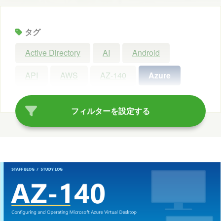
タグ
Active Directory
AI
Android
API
AWS
AZ-140
Azure
Azure AI Search
Azure AI Studio
フィルターを設定する
Azure OpenAI Service
Azure OpenAI Studio
Azure Synapse Analytics
C#
ChatGPT
Claude Code
Configuration Manager
Copilot