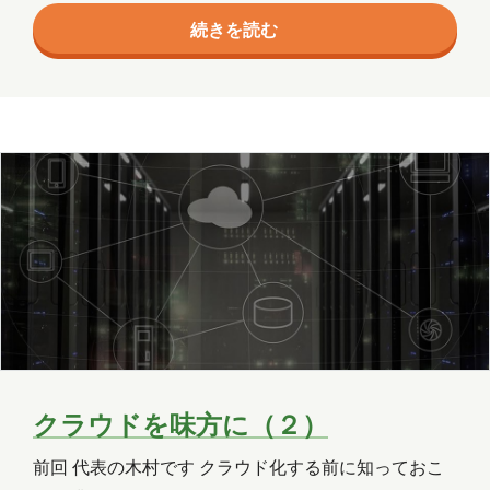
木村S
木村せつ
佐々木
田中
続きを読む
かできないことや、繰り返し作業を行う場合など
PowerShelで行った場合が便利です。 Office 365の場
秋元
木村Y
進藤
合、大量のユーザーの登録やExchangeへの登録など
の場合は、PowerShellで行ったほうが確実に早く行う
ことが可能です。 …
クラウドを味方に（２）
前回 代表の木村です クラウド化する前に知っておこ