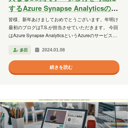
群馬
習い事
観光
読書
するAzure Synapse Analyticsのご
紹介
買い物
資料作成
資格取得
皆様、新年あけましておめでとうございます。年明け
最初のブログはT.S.が担当させていただきます。 今回
趣味
長崎
青森
はAzure Synapse AnalyticsというAzureのサービスを
紹介させていただきます。 Azure Synapase Analytics
多田
2024.01.08
とは？ Azure Synapse Analyticsは、クエリパフォー
年月
マンスの向上、データ統合、高度な分析を提供する統
2026年8月
2026年7月
2026年6月
続きを読む
合型分析サービスです。 その中でも「データのコピ
ー」機能は異なるデータベース間でのデータのスムー
2026年5月
2026年4月
2026年3月
ズな移行を可能にし、SharePointやOracle、SQLなど
さまざまなデータソースからのデータコピーが可能で
2026年2月
2026年1月
2025年12月
す。本記事では、S…
2025年11月
2025年10月
2025年9月
2025年8月
2025年7月
2025年6月