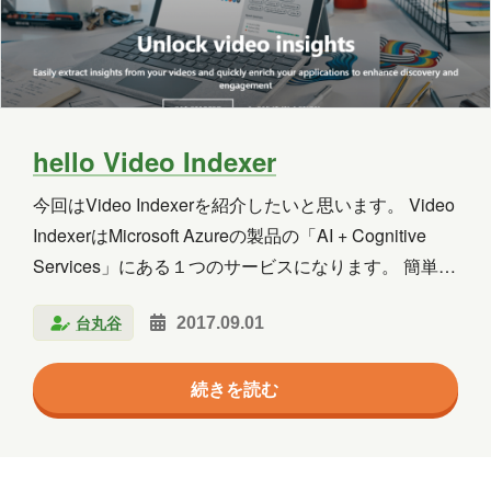
2025年5月
2025年4月
2025年3月
2025年2月
2025年1月
2024年12月
2024年11月
2024年10月
2024年9月
hello Video Indexer
2024年8月
2024年7月
2024年6月
今回はVideo Indexerを紹介したいと思います。 Video
2024年5月
2024年4月
2024年3月
IndexerはMicrosoft Azureの製品の「AI + Cognitive
2024年2月
2024年1月
2023年12月
Services」にある１つのサービスになります。 簡単に
説明すると「人工知能技術を使用してビデオから洞察
2023年11月
2023年10月
2023年7月
台丸谷
2017.09.01
を抽出することを可能にするクラウドサービス」にな
ります。 では、どんな「洞察を抽出」できるか・・・
2023年6月
2023年5月
2023年2月
続きを読む
いろいろ抽出してくれます！！ いきなりですが、サ
2023年1月
2022年9月
2021年1月
ービスを利用したページのキャプチャーになります。
このサイトは「PAGEONE LABO.」の「AI × 動画解
2020年10月
2020年5月
2020年4月
析」より「デモサイトを見る」から利用できますの