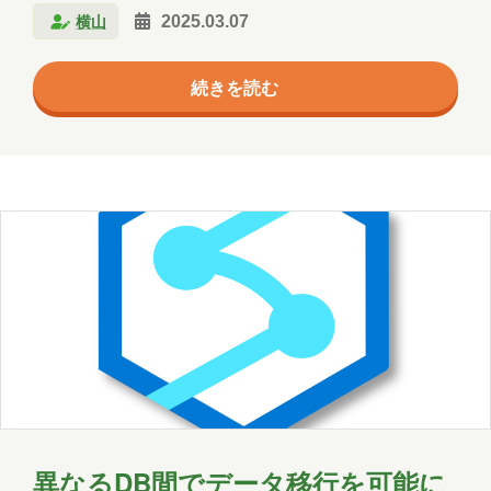
エージェント
クラウド
横山
2025.03.07
分ける技術です。これにより、システム全体のパフォ
コミュニケーション
サポート
ーマンスや可用性が向上し、特定のサーバーやサービ
続きを読む
スが過負荷にならないようにします。 目的 負荷の均
ツール
ネットワーク
事例
等化： サーバーやサービスが同時に多くのリクエスト
を処理する場合、負荷分散はそれらのリクエストを複
京都
会社
健康
出張
分析
数のサーバーに均等に分けます。これにより、1つの
北海道
医療
名古屋
大阪
サーバーだけに負担が集中することを防ぎます。 可用
性の向上： もし1つのサーバーがダウンしても、他の
学習
宮城
導入支援
山口
サーバーにト…
広島
思い出
愛媛
愛知
料理
旅行
暮らし
書道
歴史
津軽三味線
熊本
犬
猫
社会
福井
福島
秋田
異なるDB間でデータ移行を可能に