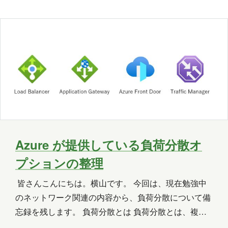
みた」ではなく、ハルシネーション (それっぽいウソ)
をどう避けたか …
OneLake
OneNote
OpenAI
PHP
Power Apps
Power Automate
Power BI
Power Platform
PowerPoint
PowerShell
PowerShell ISE
Python
SharePoint
SNS
SQL
Update
Azure が提供している負荷分散オ
プションの整理
Visual Studio
VR
Windows
皆さんこんにちは。横山です。 今回は、現在勉強中
Windows 10
Windows 11
のネットワーク関連の内容から、負荷分散について備
WordPress
お出かけ
イベント
忘録を残します。 負荷分散とは 負荷分散とは、複数
のサーバーやリソースにトラフィックや処理を均等に