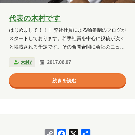
代表の木村です
はじめまして！！！ 弊社社員による輪番制のブログが
スタートしております。若手社員を中心に投稿が次々
と掲載される予定です。その合間合間に会社のニュー
スリリースもこちらにアップされていくようです。是
木村Y
2017.06.07
非、皆さま、お楽しみに(^^) 弊社が今取り組んでいる
ことなど… 弊社のビジネスはSIと称される事業でドメ
続きを読む
インとなります。しかし、その中身はこの3年ほどの
間に大きく変化しております。何故か。ビジネスのプ
ラットホームがクラウドへシフトしたからです。 今ま
での様に、企業や官公庁、自治体、大学等が自社内、
組織内にサーバールームを設け、サーバーを必要な分
を購入し並べていくスタイルから、大きなデータセン
Copy
Facebook
X
共
ターを利用…