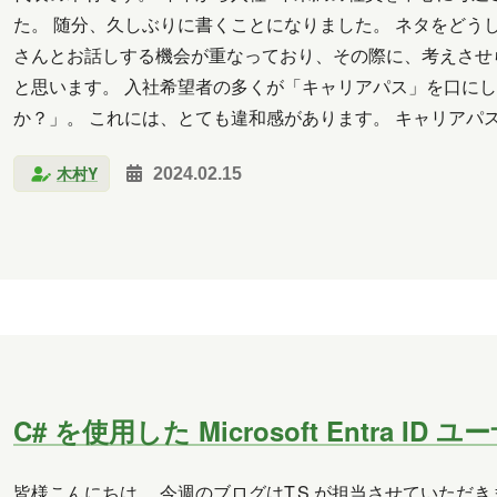
た。 随分、久しぶりに書くことになりました。 ネタをどう
2018年2月
2018年1月
2017年12月
2017年11
さんとお話しする機会が重なっており、その際に、考えさせ
2017年6月
と思います。 入社希望者の多くが「キャリアパス」を口にし
か？」。 これには、とても違和感があります。 キャリアパ
長崎
小山
横山
水野
新宅
PAGEO
す。 不思議で仕方ありません。会社がキャリアパスを幾通
木村Y
2024.02.15
秋元
木村Y
進藤
C# を使用した Microsoft Entra I
皆様こんにちは。 今週のブログはT.S.が担当させていただ