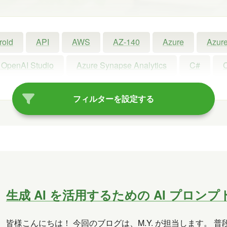
roid
API
AWS
AZ-140
Azure
Azure
 OpenAI Studio
Azure Synapse Analytics
C#
ot
Copilot Studio
Dynamics 365
Exchange
フィルターを設定する
Linux
LLM
LM Studio
LT
MCP
oft Access
Microsoft Dataverse
Microsoft Edge
rview
OneDrive
OneLake
OneNote
Ope
Power Platform
PowerPoint
PowerShell
P
生成 AI を活用するための AI プロンプ
Visual Studio
VR
Windows
Windows 10
皆様こんにちは！ 今回のブログは、M.Y. が担当します。 普