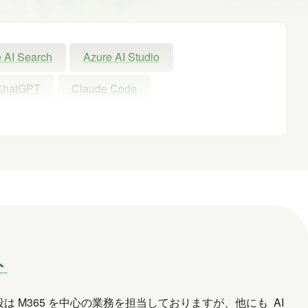
 AI Search
Azure AI Studio
ChatGPT
Claude Code
Exchange Online
GPT
GPT-OSS
Microsoft
Microsoft 365
Microsoft Entra ID
Microsoft Fabric
nAI
PHP
Power Apps
owerShell ISE
Python
SharePoint
ト
Windows 11
WordPress
お出かけ
段は M365 を中心の業務を担当しておりますが、他にも AI