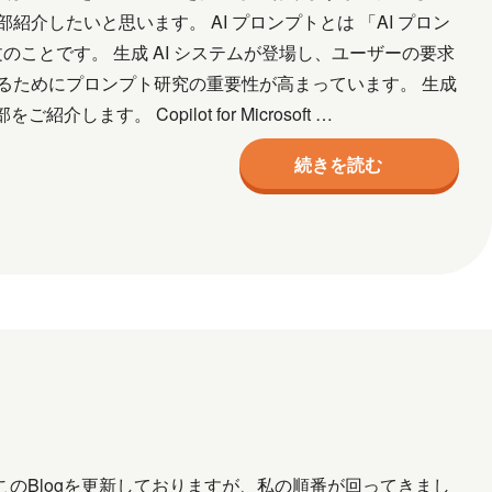
ル
ネットワーク
事例
京都
介したいと思います。 AI プロンプトとは 「AI プロン
のことです。 生成 AI システムが登場し、ユーザーの要求
宮城
導入支援
山口
広島
るためにプロンプト研究の重要性が高まっています。 生成
三味線
熊本
犬
猫
社会
ます。 Copilot for Microsoft …
作成
資格取得
趣味
長崎
青森
続きを読む
2026年2月
2026年1月
7月
2025年6月
2025年5月
月
2024年10月
2024年9月
2024年2月
2024年1月
5月
2023年2月
2023年1月
月
2018年8月
2018年6月
このBlogを更新しておりますが、私の順番が回ってきまし