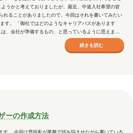
しようかと考えておりましたが、最近、中途入社希望の皆
月
2017年10月
2017年9月
られることがありましたので、今回はそれを書いてみたい
ます。 「御社ではどのようなキャリアパスがあります
スは、会社が準備するもの、と思っているように思えま
NE
葛西
多田
吉田
木村S
りか設定…
続きを読む
D ユーザーの作成方法
きます。 今回は普段私が業務で頭を悩ませながら書いている