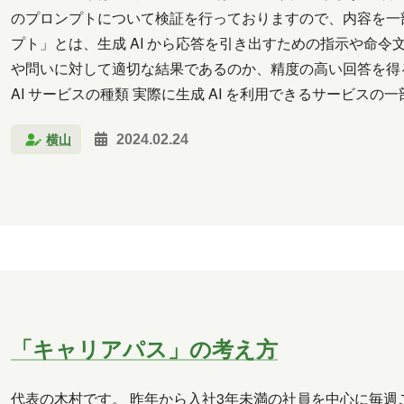
クラウド
コミュニケーション
サポート
ツー
のプロンプトについて検証を行っておりますので、内容を一部紹
プト」とは、生成 AI から応答を引き出すための指示や命令文
析
北海道
医療
名古屋
大阪
学習
や問いに対して適切な結果であるのか、精度の高い回答を得
料理
旅行
暮らし
書道
歴史
津軽
AI サービスの種類 実際に生成 AI を利用できるサービスの一部をご紹介し
馬
習い事
観光
読書
買い物
資料
横山
2024.02.24
2026年6月
2026年5月
2026年4月
2026年3月
2025年10月
2025年9月
2025年8月
2025年
2025年2月
2025年1月
2024年12月
2024年11
2024年6月
2024年5月
2024年4月
2024年3月
「キャリアパス」の考え方
2023年10月
2023年7月
2023年6月
2023年
2020年10月
2020年5月
2020年4月
2020年3
代表の木村です。 昨年から入社3年未満の社員を中心に毎週