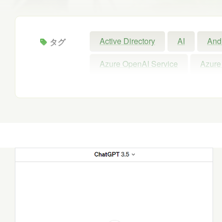
Active Directory
AI
And
タグ
Azure OpenAI Service
Azure
Configuration Manager
Copil
Intellectra
Intune
iOS
Microsoft 365 Copilot
Micros
Microsoft Forms
Microsoft Pu
Power Automate
Power BI
SNS
SQL
Update