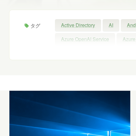
Active Directory
AI
And
タグ
Azure OpenAI Service
Azure
Configuration Manager
Copil
Intellectra
Intune
iOS
Microsoft 365 Copilot
Micros
Microsoft Forms
Microsoft Pu
Power Automate
Power BI
SNS
SQL
Update