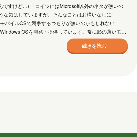
ル
ネットワーク
事例
京都
けど…) 「コイツにはMicrosoft以外のネタが無いの
うな気はしていますが、そんなことはお構いなしに
宮城
導入支援
山口
広島
softはモバイルOSで競争するつもりが無いのかもしれない
三味線
熊本
犬
猫
社会
イル版Windows OSを開発・提供しています。常に影の薄いモバ
作成
資格取得
趣味
長崎
青森
続きを読む
2026年2月
2026年1月
7月
2025年6月
2025年5月
月
2024年10月
2024年9月
2024年2月
2024年1月
5月
2023年2月
2023年1月
月
2018年8月
2018年6月