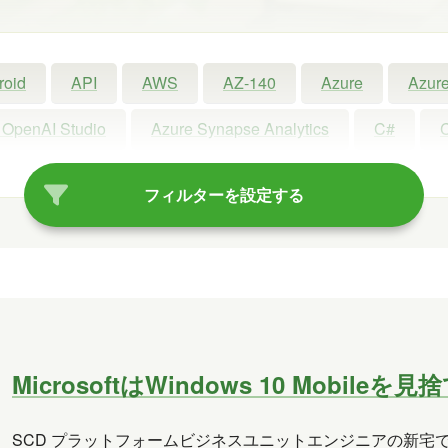
roid
API
AWS
AZ-140
Azure
Azure
 OpenAI Studio
Azure Synapse Analytics
C#
ot
Copilot Studio
Dynamics 365
Exchange
フィルターを設定する
Linux
LLM
LM Studio
LT
MCP
oft Access
Microsoft Dataverse
Microsoft Edge
rview
OneDrive
OneLake
OneNote
Ope
Power Platform
PowerPoint
PowerShell
P
MicrosoftはWindows 10 Mobileを
Visual Studio
VR
Windows
Windows 10
SCD プラットフォームビジネスユニットエンジニアの新宅