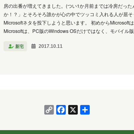
クラウド
コミュニケーション
サポート
ツー
房の出番が増えてきました。(つい1か月前までは冷房だったんです
か！？」とそろそろ誰かが心の中でツッコミ入れる人が居そ
析
北海道
医療
名古屋
大阪
学習
Microsoftネタを投下しようと思います。 初めからMicro
料理
旅行
暮らし
書道
歴史
津軽
Microsoftは、PC版のWindows OSだけではなく、モバ
イル版W…
馬
習い事
観光
読書
買い物
資料
新宅
2017.10.11
2026年6月
2026年5月
2026年4月
2026年3月
2025年10月
2025年9月
2025年8月
2025年
2025年2月
2025年1月
2024年12月
2024年11
2024年6月
2024年5月
2024年4月
2024年3月
Copy
Facebook
X
共
2023年10月
2023年7月
2023年6月
2023年
Link
有
2020年10月
2020年5月
2020年4月
2020年3