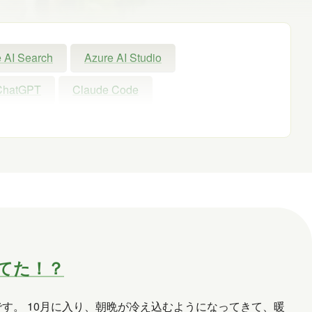
 AI Search
Azure AI Studio
ChatGPT
Claude Code
Exchange Online
GPT
GPT-OSS
Microsoft
Microsoft 365
Microsoft Entra ID
Microsoft Fabric
nAI
PHP
Power Apps
owerShell ISE
Python
SharePoint
見捨てた！？
Windows 11
WordPress
お出かけ
です。 10月に入り、朝晩が冷え込むようになってきて、暖