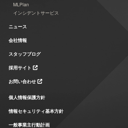
2025年5月
2025年4月
2025年3月
MLPlan
インシデントサービス
2025年2月
2025年1月
2024年12月
ニュース
2024年11月
2024年10月
2024年9月
会社情報
2024年8月
2024年7月
2024年6月
スタッフブログ
2024年5月
2024年4月
2024年3月
採用サイト
2024年2月
2024年1月
2023年12月
お問い合わせ
2023年11月
2023年10月
2023年7月
2023年6月
2023年5月
2023年2月
個人情報保護方針
2023年1月
2022年9月
2021年1月
情報セキュリティ基本方針
2020年10月
2020年5月
2020年4月
一般事業主行動計画