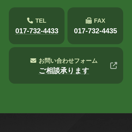
エージェント
クラウド
コミュニケーション
サポート
TEL
FAX
ツール
ネットワーク
事例
017-732-4433
017-732-4435
京都
会社
健康
出張
分析
北海道
医療
名古屋
大阪
お問い合わせフォーム
ご相談承ります
学習
宮城
導入支援
山口
広島
思い出
愛媛
愛知
料理
旅行
暮らし
書道
歴史
津軽三味線
熊本
犬
猫
社会
福井
福島
秋田