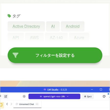
タグ
Active Directory
AI
Android
API
AWS
AZ-140
Azure
Azure AI Search
Azure AI Studio
フィルターを設定する
Azure OpenAI Service
Azure OpenAI Studio
Azure Synapse Analytics
C#
ChatGPT
Claude Code
Configuration Manager
Copilot