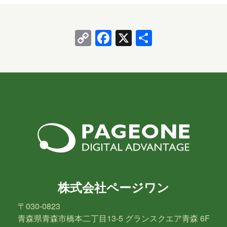
OneLake
OneNote
OpenAI
Copy
Facebook
X
共
PHP
Power Apps
Power Automate
Link
有
Power BI
Power Platform
PowerPoint
PowerShell
PowerShell ISE
Python
SharePoint
SNS
SQL
Update
Visual Studio
VR
Windows
Windows 10
Windows 11
株式会社ページワン
WordPress
お出かけ
イベント
〒030-0823
青森県青森市橋本二丁目13-5 グランスクエア青森 6F