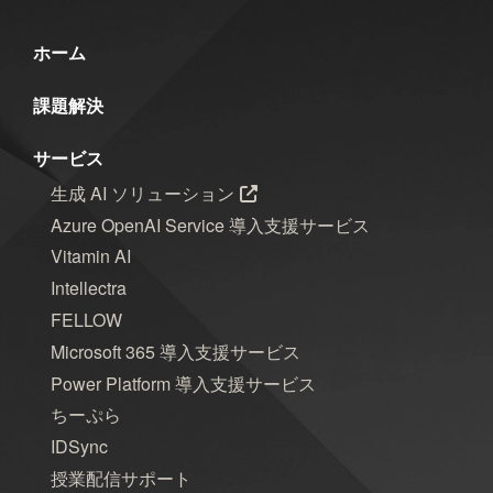
群馬
習い事
観光
読書
ホーム
買い物
資料作成
資格取得
課題解決
趣味
長崎
青森
サービス
生成 AI ソリューション
年月
Azure OpenAI Service 導入支援サービス
2026年8月
2026年7月
2026年6月
Vitamin AI
Intellectra
2026年5月
2026年4月
2026年3月
FELLOW
Microsoft 365 導入支援サービス
2026年2月
2026年1月
2025年12月
Power Platform 導入支援サービス
2025年11月
2025年10月
2025年9月
ちーぷら
IDSync
2025年8月
2025年7月
2025年6月
授業配信サポート