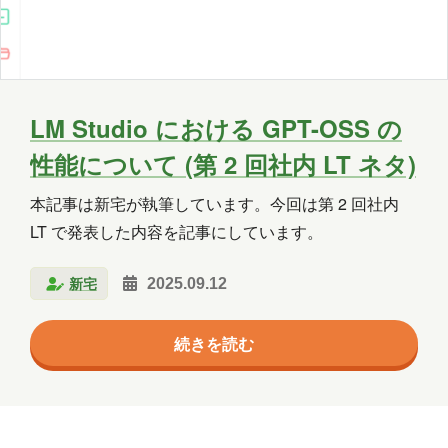
Copilot Studio
Dynamics 365
Exchange
Exchange Online
GPT
GPT-OSS
Intellectra
Intune
LM Studio における GPT-OSS の
性能について (第 2 回社内 LT ネタ)
iOS
Linux
LLM
LM Studio
本記事は新宅が執筆しています。今回は第 2 回社内
LT
MCP
Microsoft
LT で発表した内容を記事にしています。
Microsoft 365
Microsoft 365 Copilot
新宅
2025.09.12
Microsoft Access
Microsoft Dataverse
続きを読む
Microsoft Edge
Microsoft Entra ID
Microsoft Fabric
Microsoft Forms
Microsoft Purview
OneDrive