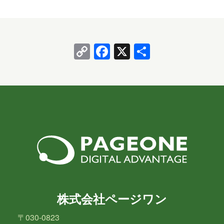
で、予定表アイテムに「3 Day Delete」タグ（保持期
間3日）を付与し…
OneLake
OneNote
OpenAI
PHP
Power Apps
Power Automate
Copy
Facebook
X
共
Link
有
Power BI
Power Platform
PowerPoint
PowerShell
PowerShell ISE
Python
SharePoint
SNS
SQL
Update
Visual Studio
VR
Windows
Windows 10
Windows 11
株式会社ページワン
WordPress
お出かけ
イベント
〒030-0823