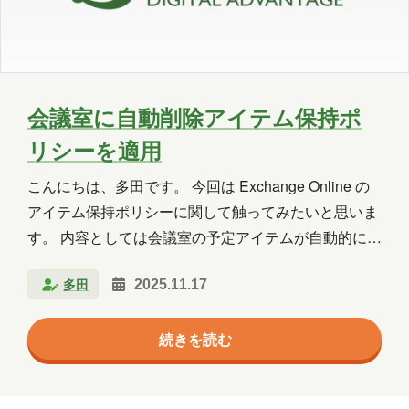
Copilot Studio
Dynamics 365
Exchange
Exchange Online
GPT
GPT-OSS
Intellectra
Intune
会議室に自動削除アイテム保持ポ
リシーを適用
iOS
Linux
LLM
LM Studio
こんにちは、多田です。 今回は Exchange Online の
LT
MCP
Microsoft
アイテム保持ポリシーに関して触ってみたいと思いま
Microsoft 365
Microsoft 365 Copilot
す。 内容としては会議室の予定アイテムが自動的に削
除されるポリシーを作成して検証してみます。 ポリシ
Microsoft Access
Microsoft Dataverse
多田
2025.11.17
ーの概要 Exchange Onlineでは、アイテム保持ポリシ
ー（Retention Policy）と保持タグ（Retention Tag）
Microsoft Edge
Microsoft Entra ID
続きを読む
を使って、予定表アイテムなどを一定期間保持し、期
Microsoft Fabric
Microsoft Forms
限が来ると自動的に削除できます。 今回設定したのは
「RoomCalendarDeletePolicy」と呼ばれるポリシー
Microsoft Purview
OneDrive