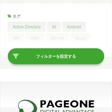
タグ
Active Directory
AI
Android
API
AWS
AZ-140
Azure
Azure AI Search
Azure AI Studio
フィルターを設定する
Azure OpenAI Service
Azure OpenAI Studio
Azure Synapse Analytics
C#
ChatGPT
Claude Code
Configuration Manager
Copilot