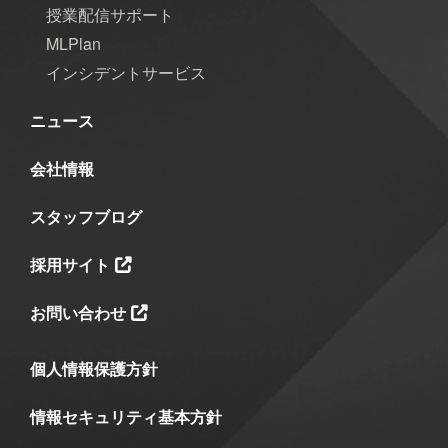
2025年5月
2025年4月
2025年3月
授業配信サポート
MLPlan
2025年2月
2025年1月
2024年12月
インシデントサービス
2024年11月
2024年10月
2024年9月
ニュース
2024年8月
2024年7月
2024年6月
会社情報
2024年5月
2024年4月
2024年3月
スタッフブログ
2024年2月
2024年1月
2023年12月
採用サイト
2023年11月
2023年10月
2023年7月
お問い合わせ
2023年6月
2023年5月
2023年2月
個人情報保護方針
2023年1月
2022年9月
2021年1月
情報セキュリティ基本方針
2020年10月
2020年5月
2020年4月