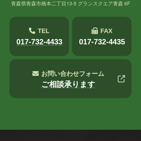
エージェント
クラウド
青森県青森市橋本二丁目13-5 グランスクエア青森 6F
コミュニケーション
サポート
ツール
ネットワーク
事例
TEL
FAX
017-732-4433
017-732-4435
京都
会社
健康
出張
分析
北海道
医療
名古屋
大阪
お問い合わせフォーム
学習
宮城
導入支援
山口
ご相談承ります
広島
思い出
愛媛
愛知
料理
旅行
暮らし
書道
歴史
津軽三味線
熊本
犬
猫
社会
福井
福島
秋田