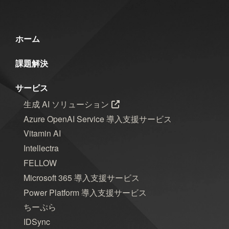
群馬
習い事
観光
読書
買い物
資料作成
資格取得
ホーム
趣味
長崎
青森
課題解決
サービス
年月
生成 AI ソリューション
2026年8月
2026年7月
2026年6月
Azure OpenAI Service 導入支援サービス
Vitamin AI
2026年5月
2026年4月
2026年3月
Intellectra
FELLOW
2026年2月
2026年1月
2025年12月
Microsoft 365 導入支援サービス
2025年11月
2025年10月
2025年9月
Power Platform 導入支援サービス
ちーぷら
2025年8月
2025年7月
2025年6月
IDSync