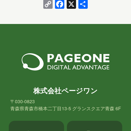
Copy
Facebook
X
共
2020年3月
2018年8月
2018年6月
Link
有
2018年5月
2018年3月
2018年2月
2018年1月
2017年12月
2017年11月
2017年10月
2017年9月
2017年8月
2017年7月
2017年6月
担当
株式会社ページワン
八幡
台丸谷
平井
長崎
〒030-0823
青森県青森市橋本二丁目13-5 グランスクエア青森 6F
小山
横山
水野
新宅
PAGEONE
葛西
多田
吉田