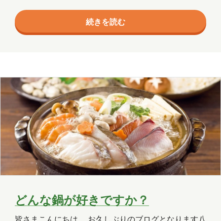
エージェント
クラウド
す。 でかい握り飯は、朝飯と一緒に作るので、朝飯の
続きを読む
作り方もご紹介しちゃいます。 まずは、猫さんの朝ご
コミュニケーション
サポート
にゃんから。はじめにこれをあげておかないと、おに
ツール
ネットワーク
事例
ゃかすいたー、おにゃかすいたーと作業の邪魔をする
からにゃ。 猫さんが朝ごにゃんをいただいている間
京都
会社
健康
出張
分析
に、どんぶりにラップをしいて、その上に海苔を載せ
ておきます。 もうひとつのどんぶりの内側に味噌を塗
北海道
医療
名古屋
大阪
りつけて、顆粒…
学習
宮城
導入支援
山口
広島
思い出
愛媛
愛知
料理
旅行
暮らし
書道
歴史
津軽三味線
熊本
犬
どんな鍋が好きですか？
猫
社会
福井
福島
秋田
皆さまこんにちは。 お久しぶりのブログとなります八