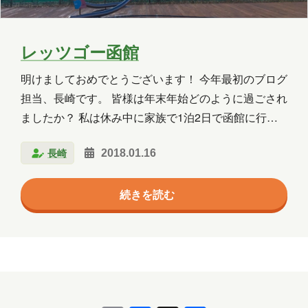
2025年5月
2025年4月
2025年3月
2025年2月
2025年1月
2024年12月
レッツゴー函館
2024年11月
2024年10月
2024年9月
明けましておめでとうございます！ 今年最初のブログ
担当、長崎です。 皆様は年末年始どのように過ごされ
2024年8月
2024年7月
2024年6月
ましたか？ 私は休み中に家族で1泊2日で函館に行っ
2024年5月
2024年4月
2024年3月
てきました。 函館はだいたい10年ぶりですが、祖母
長崎
2018.01.16
は数十年ぶりレベル。 今回行きと帰りはフェリー（個
2024年2月
2024年1月
2023年12月
室）をだったのですが、祖母は終始テンション高めで
続きを読む
窓を眺めておりました。 函館に着いてからは、とにか
2023年11月
2023年10月
2023年7月
くたくさん食べました。どれも美味しかった・・・。
2023年6月
2023年5月
2023年2月
せっかく来たのでラッキーピエロにも行ったりと、短
い時間ながらも満喫しました。 そういえば、今回初め
2023年1月
2022年9月
2021年1月
て知ったんですが函館の市電ってICカード使えるよう
になってたんですね。 Kitacaだけでなく、Suic…
2020年10月
2020年5月
2020年4月