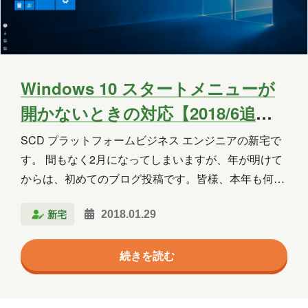
Copilot Studio
Dynamics 365
Exchange
Exchange Online
GPT
GPT-OSS
Intellectra
Intune
Windows 10 スタートメニューが
開かないときの対応【2018/6追記
iOS
Linux
LLM
LM Studio
有】
SCD プラットフォームビジネス エンジニアの新宅で
LT
MCP
Microsoft
す。 間もなく2月になってしまいますが、年が明けて
Microsoft 365
Microsoft 365 Copilot
からは、初めてのブログ投稿です。皆様、本年も何卒
よろしくお願いいたします。 ここ1週間ほどは非常に
Microsoft Access
Microsoft Dataverse
新宅
2018.01.29
強い寒気が降りてきており、東京に雪が降ったことは
ご存知のことだとは思いますが、青森市も1/24(水)の
Microsoft Edge
Microsoft Entra ID
続きを読む
夕方に最低-9.4度を記録しました。普段は冷えても-6
Microsoft Fabric
Microsoft Forms
度前後に留まる中、-10度近くまで気温が下がってい
るため、若干暖房の火力を普段より強めております。
Microsoft Purview
OneDrive