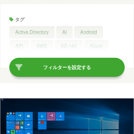
タグ
Active Directory
AI
Android
API
AWS
AZ-140
Azure
Azure AI Search
Azure AI Studio
フィルターを設定する
Azure OpenAI Service
Azure OpenAI Studio
Azure Synapse Analytics
C#
ChatGPT
Claude Code
Configuration Manager
Copilot