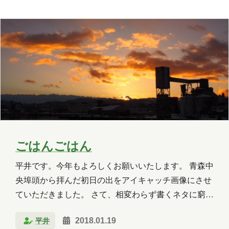
暫くは最高気温も氷点下の日が続く見込みですので、
皆様も水回りの凍結に十分に警戒してください。ちな
OneLake
OneNote
OpenAI
みに、風呂保温機能付給湯器のあるご家庭では、ほ
PHP
Power Apps
Power Automate
と…
Power BI
Power Platform
PowerPoint
PowerShell
PowerShell ISE
Python
SharePoint
SNS
SQL
Update
ごはんごはん
Visual Studio
VR
Windows
平井です。今年もよろしくお願いいたします。 青森中
央埠頭から拝んだ初日の出をアイキャッチ画像にさせ
Windows 10
Windows 11
ていただきました。 さて、相変わらず書くネタに窮し
WordPress
お出かけ
イベント
ておりますので、今回は私がいつもお昼にいただいて
平井
2018.01.19
いるでかい握り飯の作り方をご紹介させていただきま