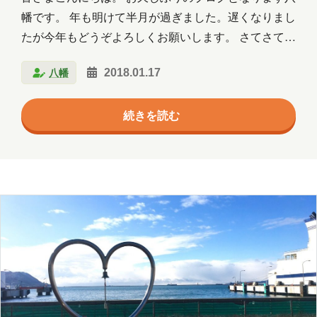
群馬
習い事
観光
読書
幡です。 年も明けて半月が過ぎました。遅くなりまし
たが今年もどうぞよろしくお願いします。 さてさて青
買い物
資料作成
資格取得
森は最近は雪は降るものの、降り続けることなく本日
八幡
2018.01.17
に至っては晴れております。 ですがこれから青森は冬
趣味
長崎
青森
本番となります。どのくらい降るのか寒くなるのか…
続きを読む
そんな日はやはり鍋ですよね。 この間も鍋のこと書い
年月
たじゃないか！となりますが、この間はおでんだけで
したので今回はいろいろな鍋を書いていきたいと思い
2026年8月
2026年7月
2026年6月
ます。 鍋の種類 鍋と言えば、いろいろな種類があり
2026年5月
2026年4月
2026年3月
ますよね。皆さまはどんな鍋が好きですか？ ・水炊き
に寄せ鍋 ・味噌鍋 ・ちゃんこ鍋 ・もつ鍋。 誰でも聞
2026年2月
2026年1月
2025年12月
い…
2025年11月
2025年10月
2025年9月
2025年8月
2025年7月
2025年6月