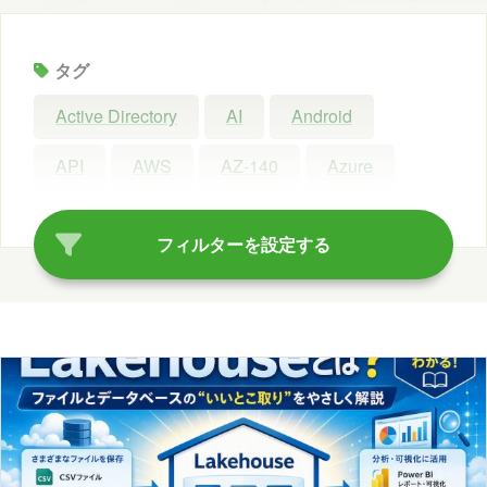
タグ
Active Directory
AI
Android
API
AWS
AZ-140
Azure
Azure AI Search
Azure AI Studio
フィルターを設定する
Azure OpenAI Service
Azure OpenAI Studio
Azure Synapse Analytics
C#
ChatGPT
Claude Code
Configuration Manager
Copilot