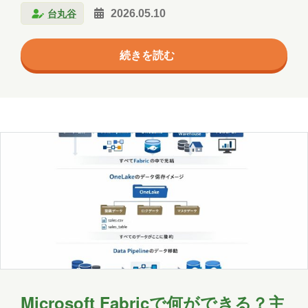
エージェント
クラウド
台丸谷
2026.05.10
ク） について、初心者の方にも分かりやすく解説しま
コミュニケーション
サポート
す。 OneLakeとは何か？ OneLakeを一言で表すと、
続きを読む
「Fabric専用の共通データ置き場」 です。 Microsoft
ツール
ネットワーク
事例
Fabricでは、すべてのデータがこのOneLakeに集約さ
れます。 CSVファイル ログデータ マスタデータ 分析
京都
会社
健康
出張
分析
用テーブル これらがバラバラに管理されるのではな
北海道
医療
名古屋
大阪
く、1つの場所にまとめて保…
学習
宮城
導入支援
山口
広島
思い出
愛媛
愛知
料理
旅行
暮らし
書道
歴史
津軽三味線
熊本
犬
猫
社会
福井
福島
秋田
Microsoft Fabricで何ができる？主