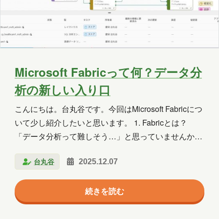
2025年5月
2025年4月
2025年3月
2025年2月
2025年1月
2024年12月
2024年11月
2024年10月
2024年9月
Microsoft Fabricって何？データ分
2024年8月
2024年7月
2024年6月
析の新しい入り口
2024年5月
2024年4月
2024年3月
こんにちは。台丸谷です。今回はMicrosoft Fabricにつ
2024年2月
2024年1月
2023年12月
いて少し紹介したいと思います。 1. Fabricとは？
「データ分析って難しそう…」と思っていませんか？
2023年11月
2023年10月
2023年7月
Microsoft Fabricは、データを集めて、整理して、見や
台丸谷
2023年6月
2023年5月
2023年2月
2025.12.07
すくするためのクラウドサービスです。Excelや
Power BIを使ったことがある人なら、Fabricはその“も
2023年1月
2022年9月
2021年1月
続きを読む
っと便利な進化版”と考えるとわかりやすいです。 2.
どんなときに使うの？ Fabricは、こうした作業を一つ
2020年10月
2020年5月
2020年4月
の画面で完結できます。 3. Fabricの仕組み 4. 実際の