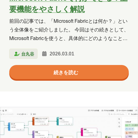
群馬
習い事
観光
読書
要機能をやさしく解説
買い物
資料作成
資格取得
前回の記事では、「Microsoft Fabricとは何か？」とい
う全体像をご紹介しました。 今回はその続きとして、
趣味
長崎
青森
Microsoft Fabricを使うと、具体的にどのようなことが
できるのか を、ITに詳しくない方でもイメージしやす
台丸谷
2026.03.01
いように解説します。 Microsoft Fabricは「分析ツー
年月
ル」ではなく「分析のための箱」 まず、よくある誤解
2026年8月
2026年7月
2026年6月
続きを読む
から整理します。 Microsoft Fabricは、単体の分析ツー
ルではありません。 一言で表すと、 「データを集め
2026年5月
2026年4月
2026年3月
て、整理して、分析して、見せるまでをまとめて行え
る“箱”」 のような存在です。 従来のデータ分析でよく
2026年2月
2026年1月
2025年12月
あった課題 データはBlob…
2025年11月
2025年10月
2025年9月
2025年8月
2025年7月
2025年6月