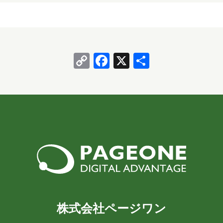
2020年3月
2018年8月
2018年6月
操作イメージ イメージ図：Power BIレポート（売上
ダッシュボード） 5…
2018年5月
2018年3月
2018年2月
Copy
Facebook
X
共
2018年1月
2017年12月
2017年11月
Link
有
2017年10月
2017年9月
2017年8月
2017年7月
2017年6月
担当
八幡
台丸谷
平井
長崎
小山
横山
水野
新宅
株式会社ページワン
PAGEONE
葛西
多田
吉田