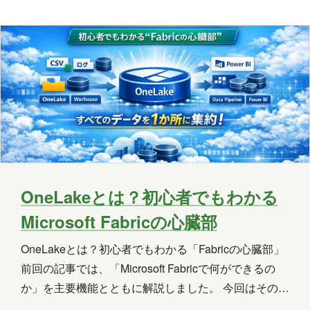
の記事では、初心者の方向けにできるだけ分かりやす
く解説しま…
OneLake
OneNote
OpenAI
PHP
Power Apps
Power Automate
Power BI
Power Platform
PowerPoint
PowerShell
PowerShell ISE
Python
SharePoint
SNS
SQL
Update
OneLakeとは？初心者でもわかる
Microsoft Fabricの心臓部
Visual Studio
VR
Windows
OneLakeとは？初心者でもわかる「Fabricの心臓部」
Windows 10
Windows 11
前回の記事では、「Microsoft Fabricで何ができるの
WordPress
お出かけ
イベント
か」を主要機能とともに解説しました。 今回はその中
でも特に重要な存在である、 OneLake（ワンレイ