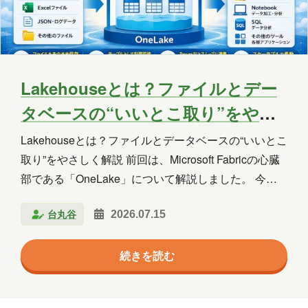
Copilot Studio
Dynamics 365
Exchange
Exchange Online
GPT
GPT-OSS
Intellectra
Intune
Lakehouseとは？ファイルとデー
タベースの“いいとこ取り”をやさ
iOS
Linux
LLM
LM Studio
しく解説
Lakehouseとは？ファイルとデータベースの“いいとこ
LT
MCP
Microsoft
取り”をやさしく解説 前回は、Microsoft Fabricの心臓
Microsoft 365
Microsoft 365 Copilot
部である「OneLake」について解説しました。 今回
は、Microsoft Fabricの中でも特に利用頻度の高い
Microsoft Access
Microsoft Dataverse
台丸谷
2026.07.15
Lakehouse（レイクハウス） について紹介します。
Lakehouseは、Microsoft Fabricを学び始めると必ず目
Microsoft Edge
Microsoft Entra ID
続きを読む
にする重要な機能です。 しかし、 Lakehouseとは何
Microsoft Fabric
Microsoft Forms
なのか データレイクと何が違うのか なぜFabricで重要
なのか 最初はイメージしづらいかもしれません。 こ
Microsoft Purview
OneDrive