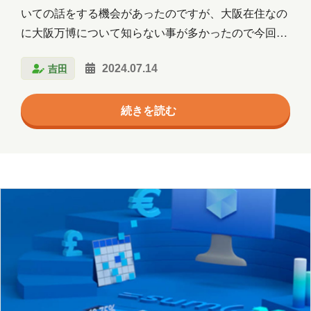
いての話をする機会があったのですが、大阪在住なの
に大阪万博について知らない事が多かったので今回個
人的に色々と調べてみました。 大阪万博の概要 開催
吉田
2024.07.14
期間：2025年4月13日 ~ 10月13日 会場：夢洲（大阪
市此花区） テーマ：「いのち輝く未来社会のデザイ
続きを読む
ン」 サブテーマ：多様な生き方と持続可能な社会、技
術革新による未来の社会、いのちの価値を高める社会
今回の大阪万博の会場は夢洲（ゆめしま）という人工
島で開催されます。 場所でいいますと此花区になり、
近くにはユニバーサルスタジオジャパンや海遊館があ
ります。 万博後は統合型リゾートである大阪IR…