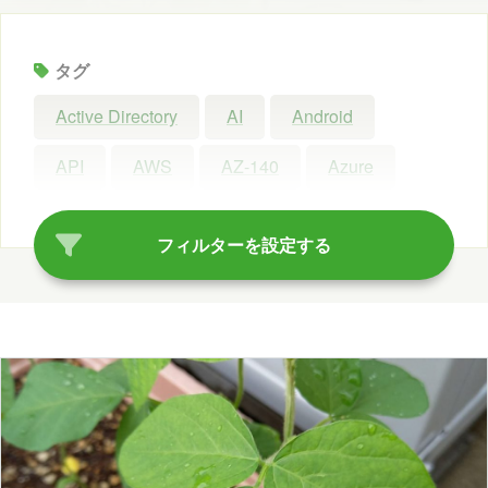
タグ
Active Directory
AI
Android
API
AWS
AZ-140
Azure
Azure AI Search
Azure AI Studio
フィルターを設定する
Azure OpenAI Service
Azure OpenAI Studio
Azure Synapse Analytics
C#
ChatGPT
Claude Code
Configuration Manager
Copilot