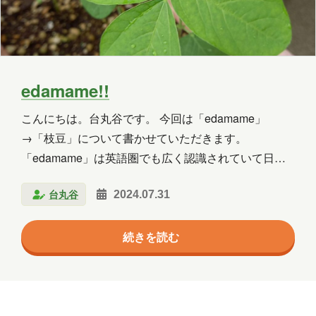
Copilot Studio
Dynamics 365
Exchange
Exchange Online
GPT
GPT-OSS
Intellectra
Intune
edamame!!
iOS
Linux
LLM
LM Studio
こんにちは。台丸谷です。 今回は「edamame」
→「枝豆」について書かせていただきます。
LT
MCP
Microsoft
「edamame」は英語圏でも広く認識されていて日本
料理レストランやアジア系のスーパーでも「枝豆」は
Microsoft 365
Microsoft 365 Copilot
台丸谷
2024.07.31
「edamame」だそうです。 私は枝豆と言えば「毛豆
Microsoft Access
Microsoft Dataverse
（けまめ）」で、居酒屋さんや冷凍の一般的な枝豆は
続きを読む
大人になってから食べたと記憶してます。 青森県の枝
Microsoft Edge
Microsoft Entra ID
豆事情 Copiltに青森県の枝豆事情について聞いてみる
と 「青森県の枝豆は、「毛豆（けまめ）」と呼ばれて
Microsoft Fabric
Microsoft Forms
います。 この在来品種は、青森県の津軽地方を中心に
Microsoft Purview
OneDrive
代々農家で受け継がれてきました。 見た目は一般的な