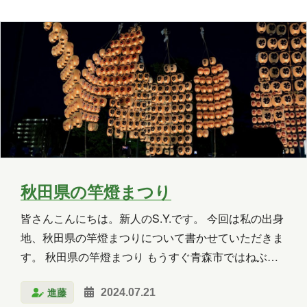
っています。 それだけでなく、応答精度も非…
木村S
木村せつ
佐々木
田中
秋元
木村Y
進藤
秋田県の竿燈まつり
皆さんこんにちは。新人のS.Y.です。 今回は私の出身
地、秋田県の竿燈まつりについて書かせていただきま
す。 秋田県の竿燈まつり もうすぐ青森市ではねぶた
祭が開催されますが、同時期に秋田県秋田市では竿燈
進藤
2024.07.21
まつりが開催されます。 竿燈まつりは、毎年8月3日