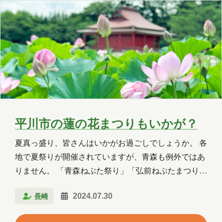
白毛の枝豆より劣りますが、粒が大きく、非常にコク
OneLake
OneNote
OpenAI
が…
PHP
Power Apps
Power Automate
Power BI
Power Platform
PowerPoint
PowerShell
PowerShell ISE
Python
SharePoint
平川市の蓮の花まつりもいかが？
SNS
SQL
Update
夏真っ盛り、皆さんはいかがお過ごしでしょうか。 各
Visual Studio
VR
Windows
地で夏祭りが開催されていますが、青森も例外ではあ
りません。 「青森ねぶた祭り」「弘前ねぷたまつり」
Windows 10
Windows 11
「八戸三社大祭（さんしゃたいさい）」「五所川原の
長崎
2024.07.30
立佞武多（たちねぷた）」「黒石ねぷたまつり」 7月
WordPress
お出かけ
イベント
後半～8月前半の青森は大忙しですね！ そんな中、今