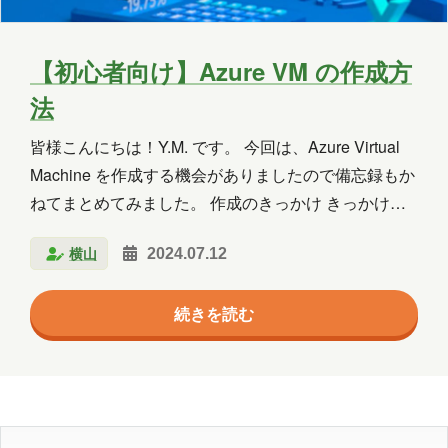
【初心者向け】Azure VM の作成方
法
皆様こんにちは！Y.M. です。 今回は、Azure Virtual
Machine を作成する機会がありましたので備忘録もか
ねてまとめてみました。 作成のきっかけ きっかけ
は、AD のつくりや Entra Connect の接続方法を調査
横山
2024.07.12
するためです。いつもは Hyper-V でサクッと作ってい
ましたが、今回は各機能の連携についても詳しく知り
続きを読む
たかったため、本格的に環境を作成してみました。 リ
ソースグループの作成 Azure VM 作成の前に、仮想マ
シンが使用するリソース（ストレージアカウントや仮
想ネットワークなど）を管理する箱を用意する必要が
あります。 ① Azure Potral にアクセ…