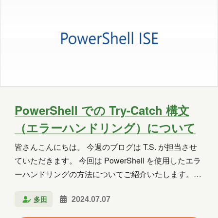
PowerShell での Try-Catch 構文
（エラーハンドリング）について
皆さんこんにちは。 今週のブログは T.S. が担当させ
ていただきます。 今回は PowerShell を使用したエラ
ーハンドリングの方法についてご紹介いたします。
Try-Catch 構文とは 皆さんは Try-Catch を使用してい
多田
2024.07.07
ますか？ Try-Catch はプログラムが実行中に発生する
エラーや例外を処理するための構文です。これによ