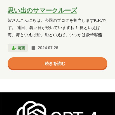
2025年5月
2025年4月
2025年3月
思い出のサマークルーズ
2025年2月
2025年1月
2024年12月
皆さんこんにちは。今回のブログを担当しますK.R.で
2024年11月
2024年10月
2024年9月
す。 連日、暑い日が続いていますね！ 夏といえば
海。海といえば船。船といえば、いつかは豪華客船…
2024年8月
2024年7月
2024年6月
ということで今回は、私が小学生時代に家族で行った
葛西
2024.07.26
豪華客船「飛鳥Ⅱ」サマークルーズについてお話しま
2024年5月
2024年4月
2024年3月
す。 と、その前に、今年度青森港に寄港予定のクルー
2024年2月
2024年1月
2023年12月
続きを読む
ズ船の数を調べてみました。 2024年度は全部で35
隻。日本船は4隻、外国船は31隻だそうです。 そし
2023年11月
2023年10月
2023年7月
て、これから始まるねぶた祭り期間中の寄港は5隻！
その中には、私が乗船した「飛鳥Ⅱ」も含まれていま
2023年6月
2023年5月
2023年2月
す。 飛鳥Ⅱについて 日本郵船グループの郵船クルー
2023年1月
2022年9月
2021年1月
ズ（株）は、日本市場を対象に客船「飛鳥Ⅱ」…
2020年10月
2020年5月
2020年4月