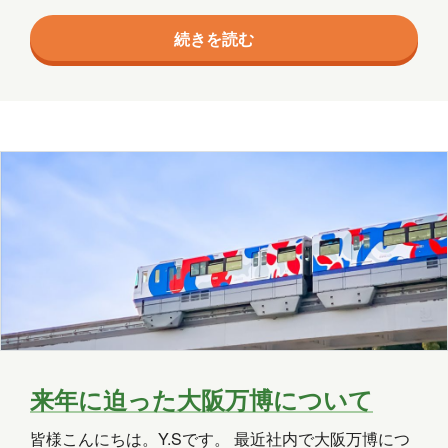
から8月6日にかけて開催される伝統ある祭りです。
続きを読む
竿燈まつりは、青森ねぶた祭、仙台七夕まつりと共に
東北三大祭りの1つとして知られています。 竿燈まつ
りの歴史 竿燈まつりの起源は、宝暦年間（1751-1764
年）になります。 当時、真夏の病魔や邪気を払うため
に行われていた「ねぶり流し行事」が始まりとされて
います。 そこに、ロウソクの普及やお盆に門前に…
来年に迫った大阪万博について
皆様こんにちは。Y.Sです。 最近社内で大阪万博につ