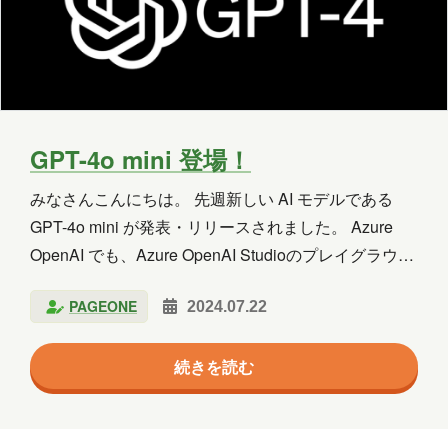
2020年3月
2018年8月
2018年6月
2018年5月
2018年3月
2018年2月
2018年1月
2017年12月
2017年11月
GPT-4o mini 登場！
2017年10月
2017年9月
2017年8月
みなさんこんにちは。 先週新しい AI モデルである
2017年7月
2017年6月
GPT-4o mini が発表・リリースされました。 Azure
OpenAI でも、Azure OpenAI Studioのプレイグラウン
ドから利用することができます。 GPT-4o の時も最初
担当
PAGEONE
2024.07.22
はプレイグラウンドのみでの利用でしたが、1, 2 週間
八幡
台丸谷
平井
長崎
後には API 利用もできるようになっていたため、今後
続きを読む
に期待です。 GPT-4o について GPT-4o mini の特徴
小山
横山
水野
新宅
GPT-4o mini は GPT-3.5 の後継となるモデルです。 価
PAGEONE
葛西
多田
吉田
格は GPT-3.5 よりも安く、応答速度も速いモデルとな