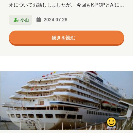
オについてお話ししましたが、 今回もK-POPとAIに関
群馬
習い事
観光
読書
するお話をしたいと思います。 チッケムって知ってい
買い物
資料作成
資格取得
小山
2024.07.28
ますか？ みなさん、「チッケム」をご存知ですか？
日本語に直訳すると「直カメラ」という意味なのです
趣味
長崎
青森
続きを読む
が、 「一人のメンバーだけを追って撮影した動画」の
ことです。 「推しカメラ」や「FanCam（ファンカメ
ラ）」とも呼ばれたりします。 Copilot にも聞いてみ
年月
ました。 Copilot が説明している通り、 元々はコンサ
2026年8月
2026年7月
2026年6月
ートや音楽番組で、ファンが特定のメンバーを撮影し
た動画のことを指す言…
2026年5月
2026年4月
2026年3月
2026年2月
2026年1月
2025年12月
2025年11月
2025年10月
2025年9月
2025年8月
2025年7月
2025年6月