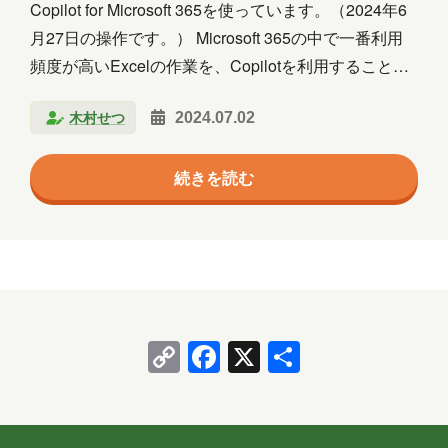
Copilot for Microsoft 365を使っています。（2024年6
月27日の操作です。） Microsoft 365の中で一番利用
頻度が高いExcelの作業を、Copilotを利用することで
時間短縮したいと思い奮闘中です。 いまのところ、
木村せつ
2024.07.02
Copilotを利用しても、利用しなくとも、スピードと出
来上がりは、同じです。 めったり使わないFormsは、
続きを読む
Copilotを利用すると２、３分で作りたいフォームがで
きました。とっても楽です。「業務の効率化」です。
Formsの画面から「新しいフォーム」ボタンをクリッ
クすると、「Copilotを使って下書き」とメッセージが
表示されます。 （あれ
…
Copy
Facebook
X
共
Link
有