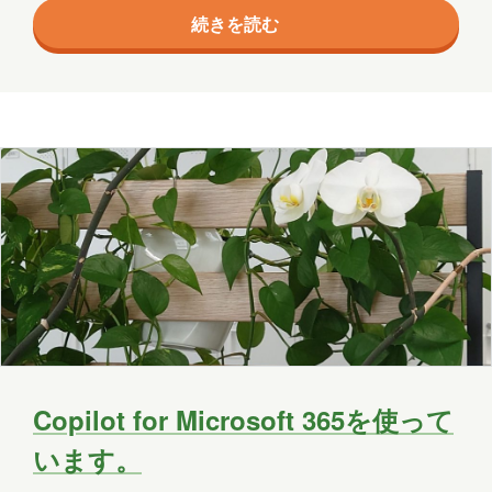
続きを読む
り、プログラムがクラッシュすることなく、適切にエ
ラーを処理し、必要に応じてリカバリやログ出力を行
うことができます。以下は、一般的な Try-Catch 構文
についての説明です。 try { # ここに実行したいコード
を記述 } catch { # ここにエ…
Copilot for Microsoft 365を使って
います。