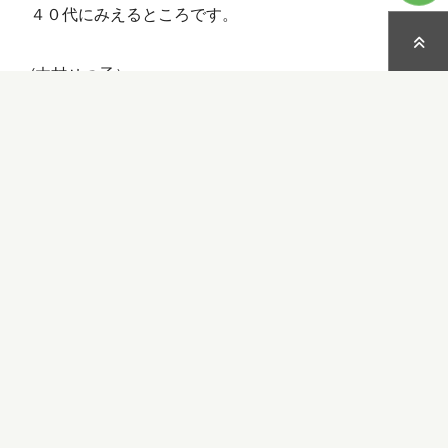
４０代にみえるところです。
(木村せつ子）
16personalities、試したことはありますか？
PowerShell での Try-Catch 構文（エラーハンドリン
グ）について
Copy
Facebook
X
共
Link
有