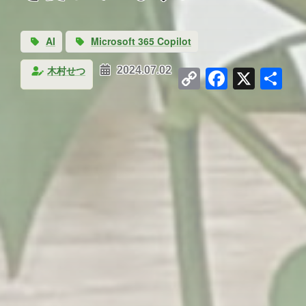
AI
Microsoft 365 Copilot
Copy
Facebo
X
共
木村せつ
2024.07.02
Link
有