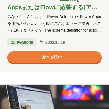
群馬
習い事
観光
読書
AppsまたはFlowに応答する]アク
ションで発生するエラーについて
買い物
資料作成
資格取得
みなさんこんにちは。 Power AutomateとPower Apps
を連携させたいという時にこんなエラーに遭遇したこ
趣味
長崎
青森
とはありませんか？ ‘The schema definition for action
with status code ‘200’ is not valid. The schema
PAGEONE
2023.10.16
definitions for actions with same status code must
年月
match.’ 今回はこちらのエラーについて解説していき
2026年8月
2026年7月
2026年6月
続きを読む
たいと思います。 解説は入社2年目H.S.が担当しま
す。普段はPower Platform…
2026年5月
2026年4月
2026年3月
2026年2月
2026年1月
2025年12月
2025年11月
2025年10月
2025年9月
2025年8月
2025年7月
2025年6月