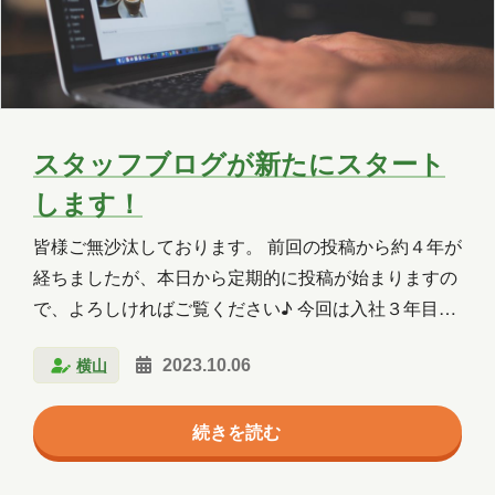
2025年5月
2025年4月
2025年3月
2025年2月
2025年1月
2024年12月
2024年11月
2024年10月
2024年9月
スタッフブログが新たにスタート
2024年8月
2024年7月
2024年6月
します！
2024年5月
2024年4月
2024年3月
皆様ご無沙汰しております。 前回の投稿から約４年が
2024年2月
2024年1月
2023年12月
経ちましたが、本日から定期的に投稿が始まりますの
で、よろしければご覧ください♪ 今回は入社３年目の
2023年11月
2023年10月
2023年7月
Y.M. の自己紹介と現在担当している業務、業務内容に
横山
2023年6月
2023年5月
2023年2月
2023.10.06
関連した話題について触れていきます。 自己紹介 学
生時代は、特に IT の学習をしていたわけではありま
2023年1月
2022年9月
2021年1月
続きを読む
せんが、PC を使用した授業があり、ネットリテラシ
ーなどの基本的な講習会が授業に組み込まれていまし
2020年10月
2020年5月
2020年4月
たので、基本的な扱い方・考え方しか知らない初心者