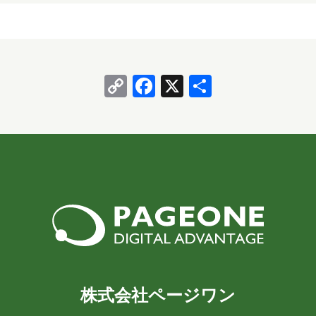
2020年3月
2018年8月
2018年6月
レベルでした。 なぜ IT 企業に？というところです
が、就活時期はコロナ禍の真っ最中で求人情報が激減
2018年5月
2018年3月
2018年2月
かつ地元就職はかなり厳しいものでした。 せっか…
Copy
Facebook
X
共
2018年1月
2017年12月
2017年11月
Link
有
2017年10月
2017年9月
2017年8月
2017年7月
2017年6月
担当
八幡
台丸谷
平井
長崎
小山
横山
水野
新宅
株式会社ページワン
PAGEONE
葛西
多田
吉田