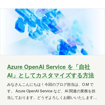
っている期間には、あと何日生き残れるんだろうかと
チラつく時もありました。 そんなこんなで早くも入社
OneLake
OneNote
OpenAI
から8カ月目に突入しようとしていますが、あり…
PHP
Power Apps
Power Automate
Power BI
Power Platform
PowerPoint
PowerShell
PowerShell ISE
Python
SharePoint
SNS
SQL
Update
Azure OpenAI Service を「自社
AI」としてカスタマイズする方法
Visual Studio
VR
Windows
みなさんこんにちは！今回のブログ担当は、O.M で
Windows 10
Windows 11
す。 Azure OpenAI Service など、AI 関連の業務を担
WordPress
お出かけ
イベント
当しております。どうぞよろしくお願いいたします。
今回は、私が担当している Azure OpenAI Service に