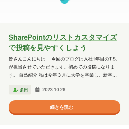
Copilot Studio
Dynamics 365
Exchange
Exchange Online
GPT
GPT-OSS
Intellectra
Intune
SharePointのリストカスタマイズ
で投稿を見やすくしよう
iOS
Linux
LLM
LM Studio
皆さんこんにちは。 今回のブログは入社1年目のT.S.
LT
MCP
Microsoft
が担当させていただきます。初めての投稿になりま
Microsoft 365
Microsoft 365 Copilot
す。 自己紹介 私は今年３月に大学を卒業し、新卒と
いう形で入社させていただきました。 私が通っていた
Microsoft Access
Microsoft Dataverse
多田
2023.10.28
大学はガチガチの文系大学でしたので、コードを書い
た経験はほとんどなく、Word・Excel・PowerPointの
Microsoft Edge
Microsoft Entra ID
続きを読む
基本的な使い方しか知らない程度でした。何も分から
Microsoft Fabric
Microsoft Forms
ない状態でこの業界に飛び込んだのはかなりハードル
が高く、内定後にインターンで業務体験をさせてもら
Microsoft Purview
OneDrive