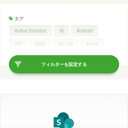
タグ
Active Directory
AI
Android
API
AWS
AZ-140
Azure
Azure AI Search
Azure AI Studio
フィルターを設定する
Azure OpenAI Service
Azure OpenAI Studio
Azure Synapse Analytics
C#
ChatGPT
Claude Code
Configuration Manager
Copilot