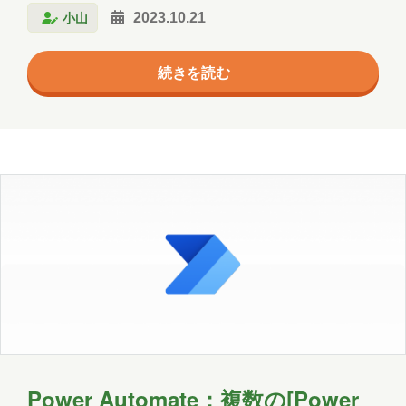
エージェント
クラウド
小山
2023.10.21
ついて、 ・Azure OpenAI Service はどんなサービス
コミュニケーション
サポート
なのか ・組織独自のデータに基づいて回答を生成する
続きを読む
「 自社 AI 」としての利用方法 この2つのポイントを
ツール
ネットワーク
事例
ご紹介したいと思います。 Azure OpenAI Service と
は Azure OpenAI Service は、人工知能の研究団体で
京都
会社
健康
出張
分析
ある OpenAI が開発した Chat…
北海道
医療
名古屋
大阪
学習
宮城
導入支援
山口
広島
思い出
愛媛
愛知
料理
旅行
暮らし
書道
歴史
津軽三味線
熊本
犬
猫
社会
福井
福島
秋田
Power Automate：複数の[Power