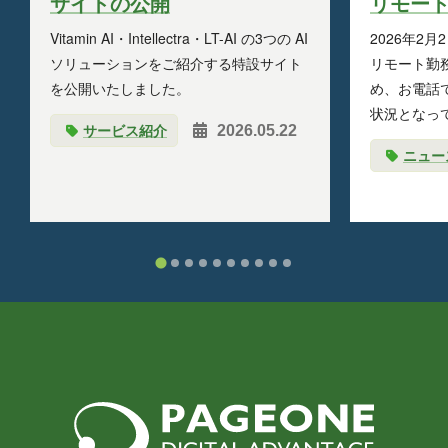
サイトの公開
リモー
Vitamin AI・Intellectra・LT-AI の3つの AI
2026年2月
ソリューションをご紹介する特設サイト
リモート勤
を公開いたしました。
め、お電話
状況となっ
サービス紹介
2026.05.22
ニュー