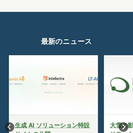
Link
有
最新のニュース
生成 AI ソリューション特設
大雪の