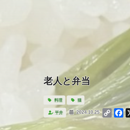
老人と弁当
料理
猫
Cop
F
平井
2024.10.25
Link