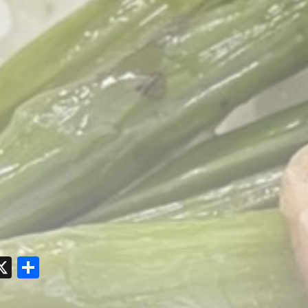
y
acebook
X
共
有