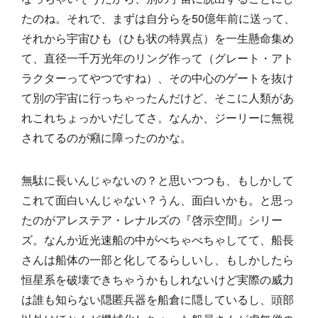
たのね。それで、まずは自分らを50億年前に送って、
それから宇宙ひも（ひも状の特異点）を一生懸命集め
て、直径一千万光年のリング作って（グレート・アト
ラクターってやつですね）、その中心のゲートを抜け
て別の宇宙に行っちゃったんだけど、そこに人類があ
れこれちょっかいだしてさ。なんか、ジーリーに無視
されてるのが癪に障ったのかな。
無駄に長いんじゃないの？と思いつつも、もしかして
これて面白いんじゃない？うん、面白いかも。と思っ
たのがアレステア・レナルズの『啓示空間』シリー
ズ。なんか近光速船の中がべちゃべちゃしてて、船長
さんは船体の一部と化してるらしいし、もしかしたら
恒星系を破壊できちゃうかもしれないけど実際の威力
は誰も知らない隠匿兵器を船倉に隠しているし、頭部