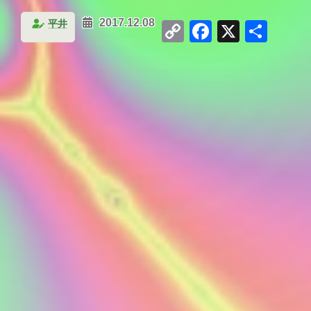
Copy
Facebook
X
共
平井
2017.12.08
Link
有