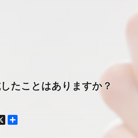
ies、試したことはありますか？
y
acebook
X
共
有