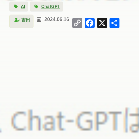
AI
ChatGPT
Copy
Facebook
X
共
吉田
2024.06.16
Link
有