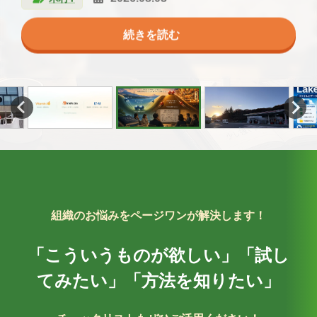
にする重要な機能です。 しかし、 Lakehouseとは何
ムシは種によって食べられる葉がきっちり決まってい
ログは…今年のGWに母と訪れたハウステンボスにつ
す。 一本釣りやつかみどり、タモすくい、サーモンレ
人が多く、かなり賑わっていました。 実は私、「ディ
台丸谷
木村Y
葛西
横山
八幡
のように、街はすっと元の液体に戻る。毎年見てい
と出かけるようにしています。 焼き肉食べたり、
前に2日分、食べたり飲んだりしたものを記録してき
理、話まとまんない」ってなったときの、最終手段。
は栄のシンボル、中部電力 MIRAI TOWER（旧・名古
2026.06.25
2026.06.15
2026.06.14
2026.07.10
2026.07.15
詳細を確認する
なのか データレイクと何が違うのか なぜFabricで重要
て、モンシロチョウはキャベツ、ナミアゲハはミカ
いて書きたいと思います。 ハウステンボスとは…
ース、即売会などの催しが揃っています。 主役の「海
ズニーのパレードを見るのって中学生ぶりかも？」と
て、これはもう気象現象ではなく物理現象だと思う。
焼き鳥食べたり、、、 締めでラーメン食べたり、、、
てくださいね～」 と言われて、近くなったら書くか～
今どきで言うなら、「詳しいことはAIがなんとかして
屋テレビ塔）。2021年に名称が変わったそうで、遠目
続きを読む
続きを読む
続きを読む
続きを読む
続きを読む
なのか 最初はイメージしづらいかもしれません。 こ
ン、クロアゲハはレモン、と細かい。永田さんの言い
九州地方の長崎県佐世保市にある、17世紀のオランダ
峡サーモン」は、津軽海峡の沖合に設けた生け簀で育
思っていたのですが、よくよく考えてみると、当時は
続きを読む
続きを読む
続きを読む
続きを読む
続きを読む
そんな沸騰した街を横目に、私はエアコンの効いた部
もちろん出かけない日もありますが、そんな時は家で
と後回しになった結果、栄養相談の直前に慌てて記録
くれます」で締めるプレゼン資料みたいなもんでしょ
に見ることができました。 また、歩いているとCMで
の記事では、初心者の方向けにできるだけ分かりやす
方を借りれば、蝶の子供はけっこうグルメなのであ
の街並みを再現した日本最大級のテーマパーク。 敷地
てられる、外海（そとうみ）育ちのサーモンです。 潮
「パレード中はアトラクションが空く！」という話を
屋で本を読んでいました。ザハーン・パーマル『ビジ
とことんだらだら過ごします。 好きなものを食べた
することになりました。 その結果がこちらです。 栄
うか。 さて、今回はその「機械仕掛けの神」から話を
おなじみ愛が一番アイ〇ルの看板があり何となくパシ
く解説しま…
る。 そして幼虫は、生まれた葉から動けない。親が間
は、東京ディズニーリゾートの約1.5倍。 ハウステン
の流れが速く冷たい海でもまれて育つため、身が締ま
聞き、パレードではなく友達とアトラクションへ向か
ネスと人生の課題を解決する 物理学の思考法』。著者
り、なんとなくテレビを眺めたり、いくらでも家での
養相談4日前 時間 食品名 分量 エネルギー(kcal) 朝 …
始めようと思うのですが、機械が神様扱いされる前
ャリ。 名古屋城 名古屋城の見どころは、やはり…
違った葉に産みつけたら、そのまま死ぬ。 では親は、
ボス公式ガイドマップはこちら 運河や風車、四季
り、脂はしっかり乗りつつもくどくないのが特徴だそ
っていた記憶が…。 なので、ちゃんと見るのは今回が
は物理学を修めたの…
楽しみは…
は、機械はむしろ憎ま…
どうやって正しい…
折々…
うです…
初めてだったの…
組織のお悩みをページワンが解決します！
「こういうものが欲しい」
「試し
てみたい」
「方法を知りたい」