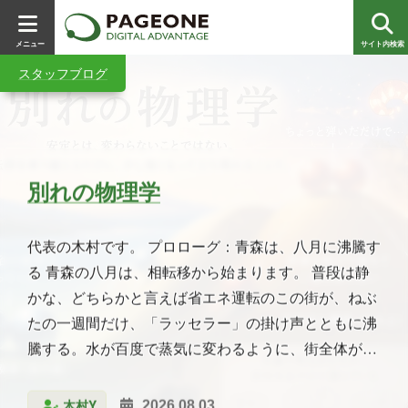
メニュー
サイト内検索
サービス紹介
スタッフブログ
スタッフブログ
スタッフブログ
スタッフブログ
スタッフブログ
スタッフブログ
スタッフブログ
スタッフブログ
スタッフブログ
スタッフブログ
Lakehouseとは？ファイルとデー
駄目な社長が、蝶のお母さんに叱
ミッフィーに会いに… in ハウステ
大畑海峡サーモン祭りに行ってき
久しぶりのディズニーパレー
別れの物理学
週末の過ごし方
栄養相談を受けよう
デウス・エクス・マキナ
りこりっぷ #第4回 名古屋
タベースの“いいとこ取り”をやさ
られた話
ンボス
ました！
ド…？
生成 AI ソリューション特設サイト
しく解説
の公開
代表の木村です。 プロローグ：青森は、八月に沸騰す
こんにちは、多田です。 今回は私のとある週末の過ご
数年前の健康診断の結果がそれなりにアレだったの
お世話になっております。ページワンの平井です。 デ
みなさんこんにちは。ページワンの木村です。 少し前
Lakehouseとは？ファイルとデータベースの“いいとこ
代表の木村です。 プロローグ：味見をしてから、産む
梅雨の時期に入りましたね。 先日の新聞にも出て
こんにちは。横山です。 6月14日に青森県むつ市の大
もう１か月ぐらい前となるのですが、２０２６年４月
る 青森の八月は、相転移から始まります。 普段は静
し方を紹介します。 私のハッピータイムは、基本的に
で、それ以来定期的に通院しているのですが、 先日、
ウス・エクス・マキナ。ラテン語で「機械仕掛けの
のことになりますが、第４回は桜の季節に訪れた名古
取り”をやさしく解説 前回は、Microsoft Fabricの心臓
日経の朝刊に、永田和宏さんの随筆が載っていた。歌
いましたが、県内初レベル４土砂災害危険警報が出た
畑（おおはた）で開催された大畑海峡サーモン祭りに
２６日、AOMORI春フェスティバルのオープニングパ
かな、どちらかと言えば省エネ運転のこの街が、ねぶ
金曜日の夜から始まりますが、お仕事終わりの金曜日
数年ぶりに栄養相談を受けてきました。 栄養相談とい
神」。古代ギリシャ演劇で、話がこんがらがってどう
屋についてです。 地味に上陸したことがなく、初名古
Vitamin AI・Intellectra・LT-AI の3つの AI ソリューシ
部である「OneLake」について解説しました。 今回
人であり、細胞生物学者であり、JT生命誌研究館の館
り、大雨危険警報が出たり。 雨で憂鬱な時は、我が社
行ってきました。 今回はその様子を紹介します。 大
レードとして開催された、東京ディズニーリゾートス
たの一週間だけ、「ラッセラー」の掛け声とともに沸
は、まず美味しいものを食べたい！ / 飲みたい！とな
うのは、普段の食生活を見ながら「改善できるところ
にも収拾つかなくなったときに、クレーンかなんかで
屋となりました。 名古屋といえば？ ひつまぶし、
ョンをご紹介する特設サイトを公開いたしました。
は、Microsoft Fabricの中でも特に利用頻度の高い
長でもある。肩書きが三つある人の文章は、だいたい
の社員ブログを見て、感心したり、興味が湧いたり、
畑海峡サーモン祭りとは 大畑海峡サーモン祭りは、大
ペシャルパレードを少し見ることができました。 娘が
騰する。水が百度で蒸気に変わるように、街全体が別
り友人とよく出かけます。 以前は土曜日に行くことが
は・・・」と栄養士さんがアドバイスしてくれるやつ
神様を舞台にどーんと降ろしてきて、なんやかんや解
天むす、きしめんといった「名古屋めし」がまず思い
Lakehouse（レイクハウス） について紹介します。
面白い。 館長室の前に「食草園」という一画があるそ
クスッと笑えたり…。外に出れない雨の日をそんな風
畑町魚市場で毎年6月に開かれているお祭りです。 平
イベント参加をしていたため、その自由時間にちらっ
の物質になる。跳人（はねと）たちは分子運動そのも
多かったのですが、日曜日の昼に起きると次の日があ
ですね。 健康診断が特にアレだったときは、でかい脂
決させてしまうという、まぁ、身も蓋もない演出技法
浮かびます。今回は名古屋城を中心に観光しつつ、名
サービス紹介
2026.05.22
Lakehouseは、Microsoft Fabricを学び始めると必ず目
うだ。蝶の幼虫が食べる草を集めた区画である。イモ
に過ごしている葛西です。 そんな葛西の今回のブ
成6年に始まり、今年でなんと33回目を迎えるそうで
と立ち寄った形となったのですが、思っていた以上に
のである。そして祭りが終わると、何事もなかったか
っという間に来てしまうのが嫌で、金曜日からぱーっ
肪の塊サンプルを見せてもらったものです。 「面談の
です。 いや、あれですよね、脚本家が「あー、もう無
古屋めし三種の神器を一通り味わってきました。 まず
木村Y
多田
長崎
平井
木村S
2026.07.31
2026.07.10
2026.07.02
2026.08.03
2026.06.28