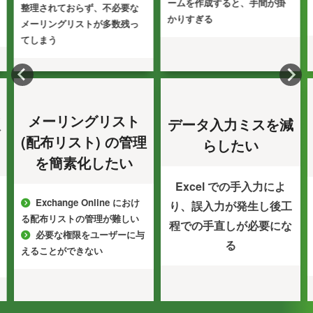
ームを作成すると、手間が掛
理されておらず、不必要な
かりすぎる
ーリングリストが多数残っ
しまう
業務
メーリングリスト
データ入力ミスを減
況を
(配布リスト) の管理
らしたい
を簡素化したい
Excel での手入力によ
各担
Exchange Online におけ
り、誤入力が発生し後工
や会
配布リストの管理が難しい
程での手直しが必要にな
必要な権限をユーザーに与
かか
る
ることができない
ル