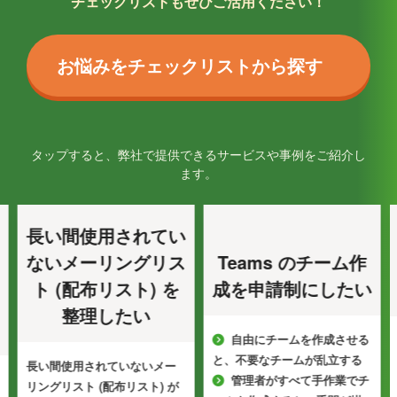
チェックリストもぜひご活用ください！
お悩みをチェックリストから探す
タップすると、弊社で提供できるサービスや事例をご紹介し
ます。
長い間使用されてい
ないメーリングリス
Teams のチーム作
承認
ト (配布リスト) を
成を申請制にしたい
整理したい
自由にチームを作成させる
紙の
と、不要なチームが乱立する
るた
い間使用されていないメー
管理者がすべて手作業でチ
ングリスト (配布リスト) が
かり