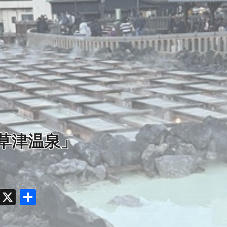
草津温泉」
py
Facebook
X
共
k
有