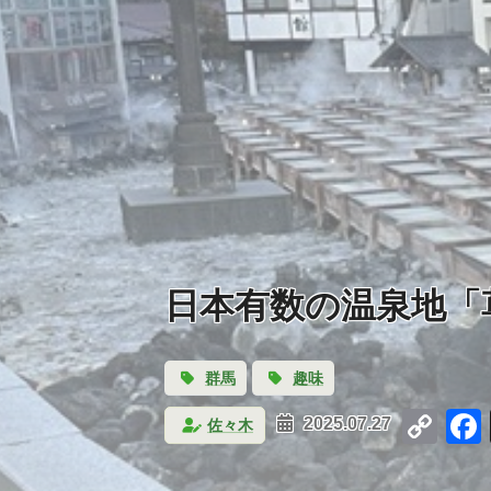
日本有数の温泉地「
群馬
趣味
Co
佐々木
2025.07.27
Lin