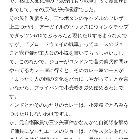
で、私は大友克洋の『気分はもう戦争』って漫画が好
きでして、その原作が矢作俊彦でした。
その矢作俊彦さん、三つボタンのキャメルのブレザー
上二つがけ、アーガイルのソックスにウィングチップ
でダッツン510でぶろろんと現れたりするようなんで
すが、『ブロードウェイの戦車』ってエースのジョー
こと宍戸錠が主人公の小説を書いてらっしゃいまし
て、このなかで、ジョーがロンドンで昔の傭兵仲間が
やってるカレー屋に行くと、そのカレー屋の主人が
「まったく人の国の文化をバカにしやがって」とか言
いながら、フライパンで小麦粉を炒め始めるわけで
す。
インドとかそのあたりのカレーは、小麦粉でとろみを
つけたりしないわけですよ。
が、元自衛隊員で三ツ矢事件かなんかで自衛隊を辞め
て傭兵になったエースのジョーは、パキスタンあたり