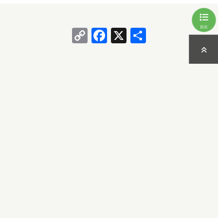
目次
Copy
Facebook
X
共
Link
有
平井
の最新の記事