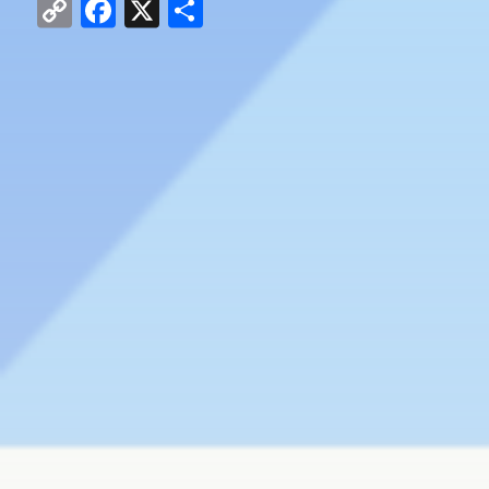
Copy
Facebook
X
共
Link
有