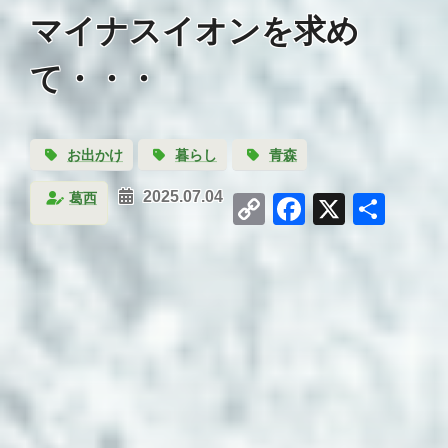
マイナスイオンを求め
て・・・
お出かけ
暮らし
青森
Copy
Facebook
X
共
葛西
2025.07.04
Link
有