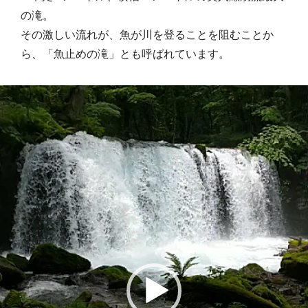
の滝。
その激しい流れが、魚が川を登ることを阻むことか
ら、「魚止めの滝」とも呼ばれています。
動
画
プ
レ
ー
ヤ
ー