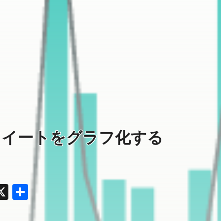
ってツイートをグラフ化する
y
acebook
X
共
有