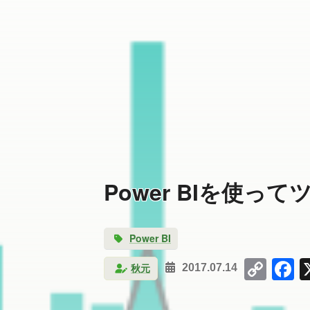
Power BIを使
Power BI
Cop
F
秋元
2017.07.14
Link