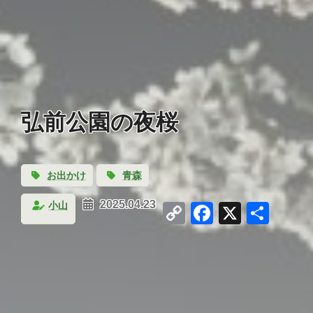
弘前公園の夜桜
お出かけ
青森
Copy
Facebook
X
共
小山
2025.04.23
Link
有