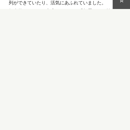
列ができていたり、活気にあふれていました。
個人的おすすめの出店メニューは「亀屋のたこ焼き」
と「おさつスティック」です
満開の桜と夜のにぎわいに包まれて、心がほっとする
ひとときでした。
【参考】
弘前さくらまつり
まつり期間中は、通常のライトアップに加えさくら
の見どころを特別ライトアップします。
【ライトアップ期間】2025年4月16日(水)～5月5日
(月祝)
【ライトアップ時間】日没～22:00