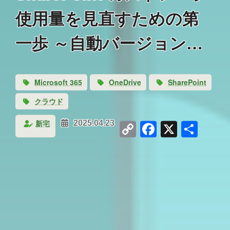
使用量を見直すための第
一歩 ～自動バージョン管
理～
Microsoft 365
OneDrive
SharePoint
クラウド
Copy
Facebook
X
共
新宅
2025.04.23
Link
有