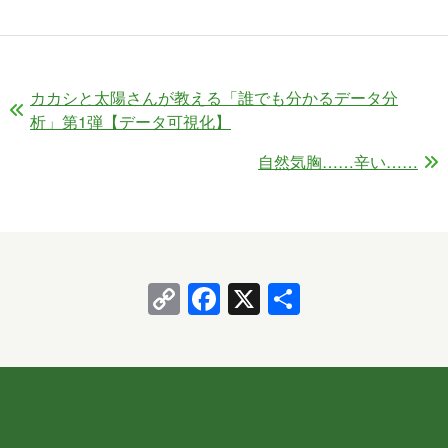
カカシと太陽さんが教える「誰でも分かるデータ分
析」第1弾【データ可視化】
自然気胸……辛い……
Copy
Facebook
X
共
Link
有