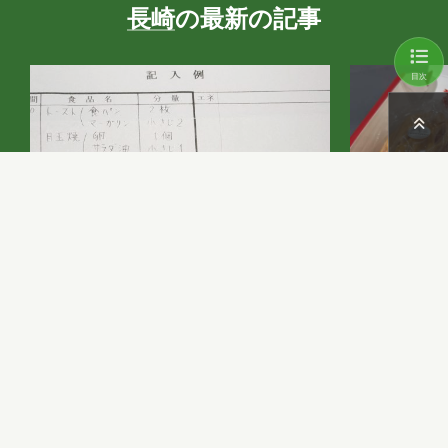
長崎
の最新の記事
目次
栄養相談を受けよう
青森の
ンゴ関
数年前の健康診断の結果がそれなりにア
レだったので、それ以来定期的に通院し
前回の同じ
ているのですが、 先日、数年ぶりに栄養
が、最近お
相談を受けてきました。 栄養相談という
ましたので
のは、普段の食生活を見ながら「改善で
っていきま