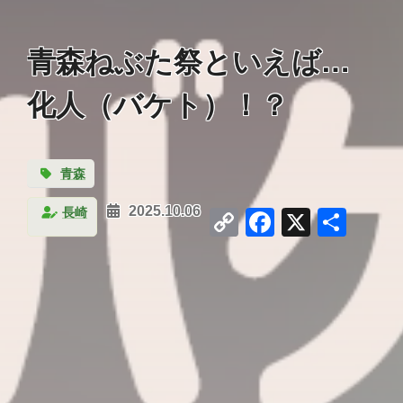
青森ねぶた祭といえば…
化人（バケト）！？
青森
Copy
Facebook
X
共
長崎
2025.10.06
Link
有