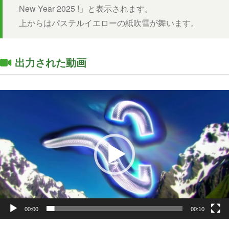
New Year 2025 !」と表示されます。
上からはパステルイエローの紙吹雪が舞います。
出力された動画
動
画
プ
レ
ー
ヤ
ー
00:00
00:10