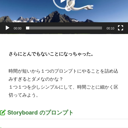
ー
00:00
00:10
さらにとんでもないことになっちゃった。
時間が短いから１つのプロンプトにやることを詰め込
みすぎるとダメなのかな？
１つ１つを少しシンプルにして、時間ごとに細かく区
切ってみよう。
Storyboard のプロンプト