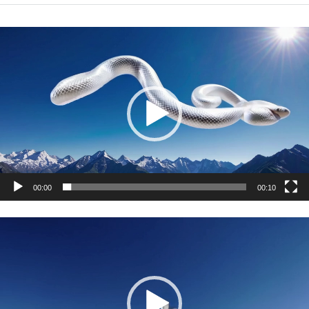
動
画
プ
レ
ー
ヤ
ー
00:00
00:10
動
画
プ
レ
ー
ヤ