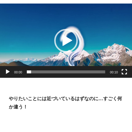
動
画
プ
レ
ー
ヤ
ー
00:00
00:10
やりたいことには近づいているはずなのに…すごく何
か違う！