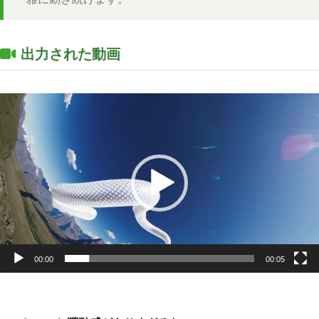
出力された動画
動
画
プ
レ
ー
ヤ
ー
00:00
00:05