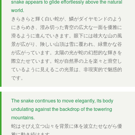
snake appears to glide effortlessly above the natural
world.
きらきらと輝く白い蛇が、鱗がダイヤモンドのよう
にきらめき、澄み切った青空の広大な一面を優雅に
滑るように進んでいきます。眼下には雄大な山の風
景が広がり、険しい山頂は雪に覆われ、緑豊かな谷
が広がっています。太陽の光が蛇の幻想的な輝きを
際立たせています。蛇が自然界の上を楽々と滑空し
ているように見えるこの光景は、非現実的で魅惑的
です。
The snake continues to move elegantly, its body
undulating against the backdrop of the towering
mountains.
蛇はそびえ立つ山々を背景に体を波立たせながら優
雅に動き続けます。