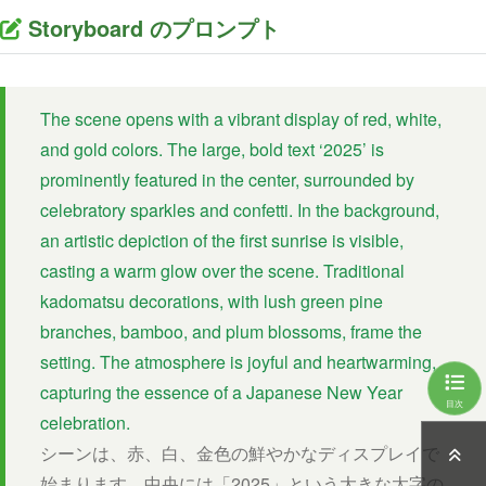
Storyboard のプロンプト
The scene opens with a vibrant display of red, white,
and gold colors. The large, bold text ‘2025’ is
prominently featured in the center, surrounded by
celebratory sparkles and confetti. In the background,
an artistic depiction of the first sunrise is visible,
casting a warm glow over the scene. Traditional
kadomatsu decorations, with lush green pine
branches, bamboo, and plum blossoms, frame the
setting. The atmosphere is joyful and heartwarming,
capturing the essence of a Japanese New Year
目次
celebration.
シーンは、赤、白、金色の鮮やかなディスプレイで
始まります。中央には「2025」という大きな太字の