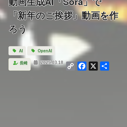
動画生成AI「Sora」で
「新年のご挨拶」動画を作
ろう
AI
OpenAI
Copy
Facebook
X
共
長崎
2025.03.18
Link
有