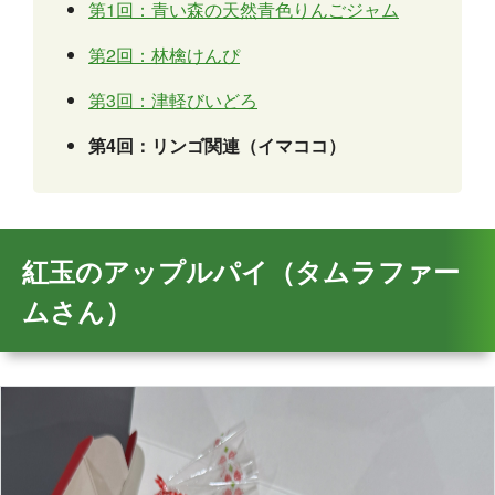
第1回：青い森の天然青色りんごジャム
第2回：林檎けんぴ
第3回：津軽びいどろ
第4回：リンゴ関連（イマココ）
紅玉のアップルパイ（タムラファー
ムさん）