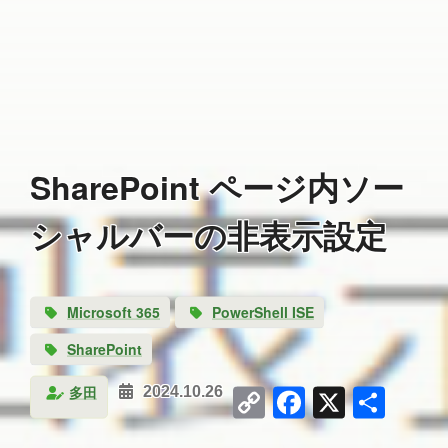
SharePoint ページ内ソー
シャルバーの非表示設定
Microsoft 365
PowerShell ISE
SharePoint
Copy
Facebook
X
共
多田
2024.10.26
Link
有