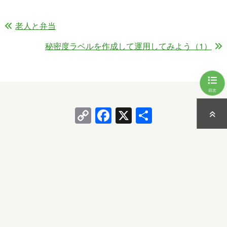
老人と弁当
秘密度ラベルを作成して運用してみよう（1）
目次
Copy
Facebook
X
共
Link
有
多田
の最新の記事