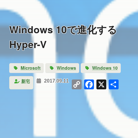
Windows 10で進化する
Hyper-V
Microsoft
Windows
Windows 10
Copy
Facebook
X
共
新宅
2017.09.11
Link
有