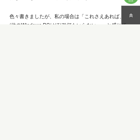
目次
色々書きましたが、私の場合は「これさえあれば、
(他のWindows PCはほぼ)何もいらない。」と感じて
おり、思い切って買って良かったと満足しています。
ＳＮＳ好きとITの仕事は関係ない！？
Windows PowerShell ISEの紹介
Copy
Facebook
X
共
Link
有