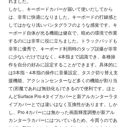
れました。
しかし、キーボードカバーが届いて使いだしてから
は、非常に快適になりました。キーボードの打鍵感と
してはかなり浅いパンタグラフのような感覚です。キ
ーボード自体が光る機能は健在で、暗めの環境で作業
するのには非常に役に立ちました。トラックパッドも
非常に優秀で、キーボード利用時のタップ誤爆が非常
に少ないだけではなく、4本指まで認識でき、各種操
作を自分の好みに設定することができます。具体的に
は3本指・4本指の操作に音量設定、タスク切り替え支
援機能、アクションセンターなど多くの機能が割り当
て(邪魔であれば無効化も)できるので便利です。ほと
んどSurface Pro 4タイプカバーと新アルカンターラタ
イプカバーとでは違いはなく互換性があります。しか
し、Pro 4カバーには無かった画面輝度調整が新アル
カンターラカバーにはついているため、今買うのであ