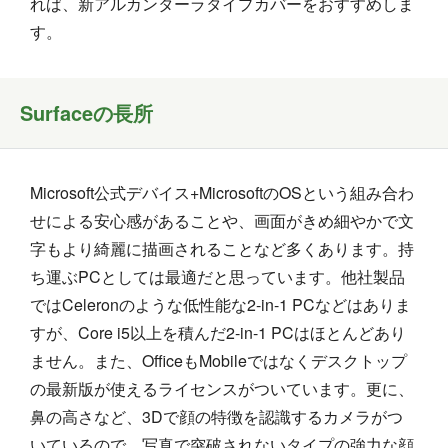
れば、新アルカンターラタイプカバーをおすすめしま
す。
Surfaceの長所
Microsoft公式デバイス+MicrosoftのOSという組み合わ
せによる安心感があることや、画面がきめ細やかで文
字もより綺麗に描画されることなど多くあります。持
ち運ぶPCとしては最適だと思っています。他社製品
ではCeleronのような低性能な2-in-1 PCなどはありま
すが、Core i5以上を積んだ2-in-1 PCはほとんどあり
ません。また、OfficeもMobileではなくデスクトップ
の最新版が使えるライセンスがついています。更に、
鼻の高さなど、3Dで顔の特徴を認識するカメラがつ
いているので、写真で突破されないタイプの強力な顔