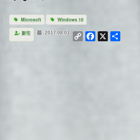
Microsoft
Windows 10
Copy
Facebook
X
共
新宅
2017.08.01
Link
有