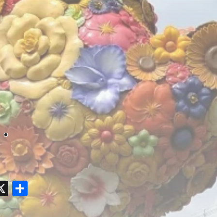
・
y
acebook
X
共
有