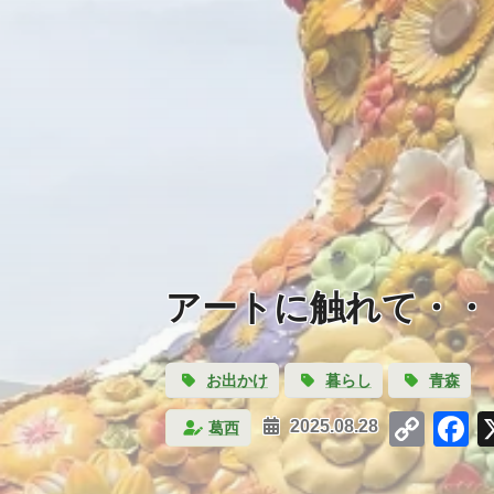
アートに触れて・・
お出かけ
暮らし
青森
Cop
F
葛西
2025.08.28
Link