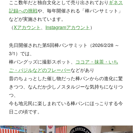
ここ数年だと独自文化として売り出されており
ギネス
記録への挑戦
や、毎年開催される「棒パンサミット」
などが実施されています。
（
Xアカウント
、
Instagramアカウント
）
先日開催された第5回棒パンサミット（2026/2/28 ～
3/1）では、
棒パングッズに撮影スポット、
ココア・抹茶・いち
ご・バジルなどのフレーバー
などがあり
昔のちょっとした催し物だった棒パンからの進化に驚
きつつ、なんだか少しノスタルジーな気持ちになりつ
つ、
今も地元民に楽しまれている棒パンにほっこりする今
日この頃です。