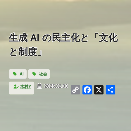
生成 AI の民主化と「文化
と制度」
AI
社会
Copy
Faceboo
X
共
木村Y
2025.02.03
Link
有