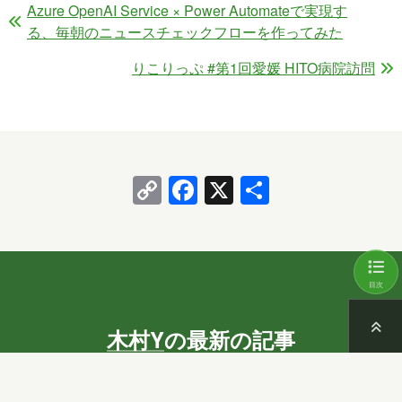
Azure OpenAI Service × Power Automateで実現す
る、毎朝のニュースチェックフローを作ってみた
りこりっぷ #第1回愛媛 HITO病院訪問
Copy
Facebook
X
共
Link
有
目次
木村Y
の最新の記事