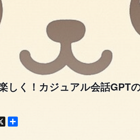
楽しく！カジュアル会話GPT
y
acebook
X
共
有