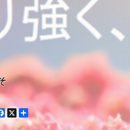
こそ
opy
Facebook
X
共
ink
有