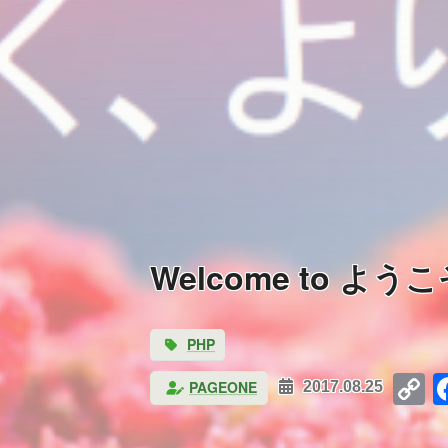
Welcome to よう
PHP
C
PAGEONE
2017.08.25
L