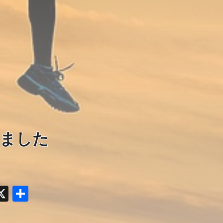
ました
y
acebook
X
共
有