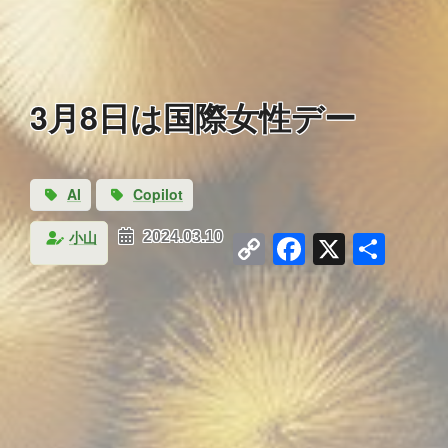
3月8日は国際女性デー
AI
Copilot
Copy
Facebook
X
共
小山
2024.03.10
Link
有