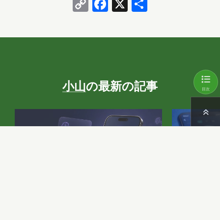
Copy
Facebook
X
共
Link
有
小山
の最新の記事
目次