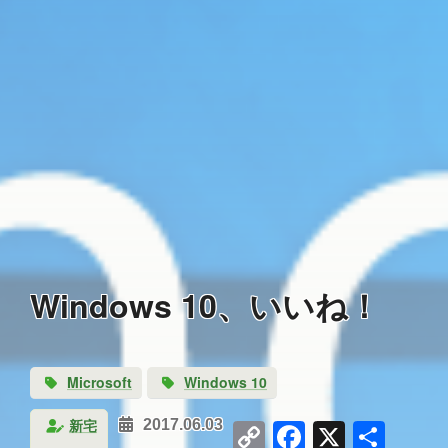
Windows 10、いいね！
Microsoft
Windows 10
Copy
Facebook
X
共
新宅
2017.06.03