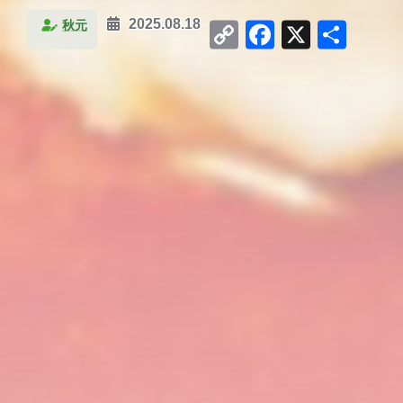
Copy
Facebook
X
共
秋元
2025.08.18
Link
有