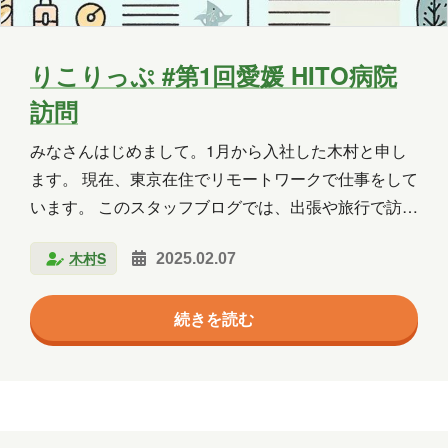
2025年5月
2025年4月
2025年3月
2025年2月
2025年1月
2024年12月
りこりっぷ #第1回愛媛 HITO病院
2024年11月
2024年10月
2024年9月
訪問
2024年8月
2024年7月
2024年6月
みなさんはじめまして。1月から入社した木村と申し
ます。 現在、東京在住でリモートワークで仕事をして
2024年5月
2024年4月
2024年3月
います。 このスタッフブログでは、出張や旅行で訪れ
た先のことを書いていきたいと思います。 （タイトル
2024年2月
2024年1月
2023年12月
木村S
2025.02.07
は旅行雑誌「こと〇っぷ」を名前の別読みともじって
2023年11月
2023年10月
2023年7月
ます
ヘッダーはCopilotに作ってもらいました） 第1回
続きを読む
は1月末に愛媛県のHITO病院様にパートナー企業様と
2023年6月
2023年5月
2023年2月
訪問した際のことについてです。 「HITO病院」っ
て？ 愛媛県四国中央市にある総合病院で、正式名称は
2023年1月
2022年9月
2021年1月
「社会医療法人石川記念会 HITO病院」。 「いきるを
2020年10月
2020年5月
2020年4月
支える」を理念に患者さんとの対話を重視し、職員に