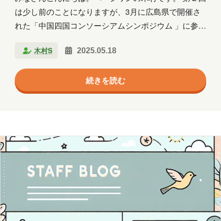
群馬
習い事
観光
読書
は少し前のことになりますが、3月に広島県で開催さ
れた「中国四国コンソーシアムシンポジウム 」に参加
買い物
資料作成
資格取得
した際の様子をご紹介します。 ※りこりっぷ第１回は
木村S
2025.05.18
こちら。 「中国四国コンソーシアム」って？ 中
趣味
長崎
青森
国・四国地域の大学や研究機関が連携し、研究データ
続きを読む
の管理・公開・利活用を推進するために設立された組
年月
織です。 正式には「研究データエコシステム中国四国
コンソーシアム」と呼ばれ、2024年11月に広島大学
2026年8月
2026年7月
2026年6月
様を中心に発足しました。（by ChatGPT） 今回は 広
2026年5月
2026年4月
2026年3月
島大学様の東千田キャンパス で行われた 第２回シン
ポジウム に参加してきました。 広島大学様 東…
2026年2月
2026年1月
2025年12月
2025年11月
2025年10月
2025年9月
2025年8月
2025年7月
2025年6月