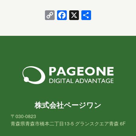
とって働きやすい職場を目指している病院で…
2020年3月
2018年8月
2018年6月
Copy
Facebook
X
共
2018年5月
2018年3月
2018年2月
Link
有
2018年1月
2017年12月
2017年11月
2017年10月
2017年9月
2017年8月
2017年7月
2017年6月
担当
八幡
台丸谷
平井
長崎
株式会社ページワン
小山
横山
水野
新宅
〒030-0823
青森県青森市橋本二丁目13-5 グランスクエア青森 6F
PAGEONE
葛西
多田
吉田