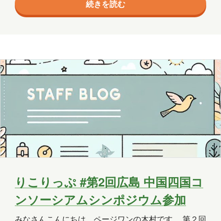
エージェント
クラウド
続きを読む
して、（検索しましたが今は行われていない模様） そ
の時に下関市に初めて行って以来、人生2度目の山口
コミュニケーション
サポート
県でした。 岩国市は広島県に隣接しており、歴史と自
然と国際色が共存する「多層的な魅力」を持つ都市で
ツール
ネットワーク
事例
す。 広島を訪れた際、友達と車で日帰りドライブで行
京都
会社
健康
出張
分析
ってきました。 日本三名橋、錦帯橋 日本三名橋の
一つ、錦帯…
北海道
医療
名古屋
大阪
学習
宮城
導入支援
山口
広島
思い出
愛媛
愛知
料理
旅行
暮らし
書道
りこりっぷ #第2回広島 中国四国コ
歴史
津軽三味線
熊本
犬
ンソーシアムシンポジウム参加
猫
社会
福井
福島
秋田
みなさんこんにちは。ページワンの木村です。 第２回