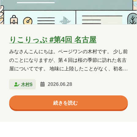
Copilot Studio
Dynamics 365
Exchange
Exchange Online
GPT
GPT-OSS
Intellectra
Intune
りこりっぷ #第4回 名古屋
iOS
Linux
LLM
LM Studio
みなさんこんにちは。ページワンの木村です。 少し前
のことになりますが、第４回は桜の季節に訪れた名古
LT
MCP
Microsoft
屋についてです。 地味に上陸したことがなく、初名古
屋となりました。 名古屋といえば？ ひつまぶし、
Microsoft 365
Microsoft 365 Copilot
木村S
2026.06.28
天むす、きしめんといった「名古屋めし」がまず思い
Microsoft Access
Microsoft Dataverse
浮かびます。今回は名古屋城を中心に観光しつつ、名
続きを読む
古屋めし三種の神器を一通り味わってきました。 まず
Microsoft Edge
Microsoft Entra ID
は栄のシンボル、中部電力 MIRAI TOWER（旧・名古
屋テレビ塔）。2021年に名称が変わったそうで、遠目
Microsoft Fabric
Microsoft Forms
に見ることができました。 また、歩いているとCMで
Microsoft Purview
OneDrive
おなじみ愛が一番アイ〇ルの看板があり何となくパシ