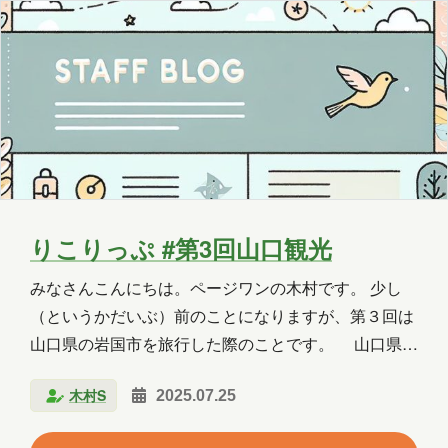
ャリ。 名古屋城 名古屋城の見どころは、やはり…
OneLake
OneNote
OpenAI
PHP
Power Apps
Power Automate
Power BI
Power Platform
PowerPoint
PowerShell
PowerShell ISE
Python
SharePoint
りこりっぷ #第3回山口観光
SNS
SQL
Update
みなさんこんにちは。ページワンの木村です。 少し
Visual Studio
VR
Windows
（というかだいぶ）前のことになりますが、第３回は
山口県の岩国市を旅行した際のことです。 山口県と
Windows 10
Windows 11
いえば？ 本州最西端、フグ、秋芳洞、関門海峡あたり
木村S
2025.07.25
が思いつくワードでしょうか。 実は小学生の時に、本
WordPress
お出かけ
イベント
州端っこ同士青森市と下関市の交流イベントがありま