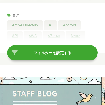
タグ
Active Directory
AI
Android
API
AWS
AZ-140
Azure
Azure AI Search
Azure AI Studio
フィルターを設定する
Azure OpenAI Service
Azure OpenAI Studio
Azure Synapse Analytics
C#
ChatGPT
Claude Code
Configuration Manager
Copilot