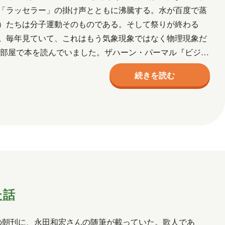
ル
ネットワーク
事例
京都
「ラッセラー」の掛け声とともに沸騰する。水が百度で蒸
）たちは分子運動そのものである。そして祭りが終わる
宮城
導入支援
山口
広島
。毎年見ていて、これはもう気象現象ではなく物理現象だ
三味線
熊本
犬
猫
社会
た部屋で本を読んでいました。ザハーン・パーマル『ビジネ
学を修めたの…
作成
資格取得
趣味
長崎
青森
続きを読む
2026年2月
2026年1月
7月
2025年6月
2025年5月
月
2024年10月
2024年9月
2024年2月
2024年1月
た話
5月
2023年2月
2023年1月
月
2018年8月
2018年6月
の朝刊に、永田和宏さんの随筆が載っていた。歌人であ