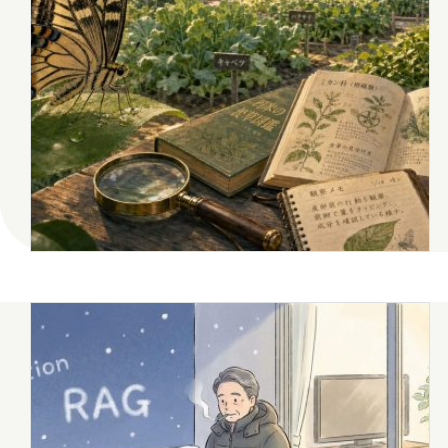
2018年5月
2018年3月
2017年8月
2017年7月
八幡
台丸谷
平井
担当
木村せつ
佐々木
田中