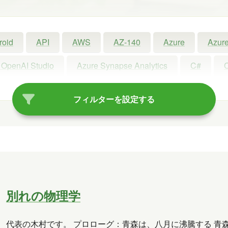
roid
API
AWS
AZ-140
Azure
Azure
 OpenAI Studio
Azure Synapse Analytics
C#
ot
Copilot Studio
Dynamics 365
Exchange
フィルターを設定する
Linux
LLM
LM Studio
LT
MCP
oft Access
Microsoft Dataverse
Microsoft Edge
rview
OneDrive
OneLake
OneNote
Ope
Power Platform
PowerPoint
PowerShell
P
別れの物理学
Visual Studio
VR
Windows
Windows 10
代表の木村です。 プロローグ：青森は、八月に沸騰する 青