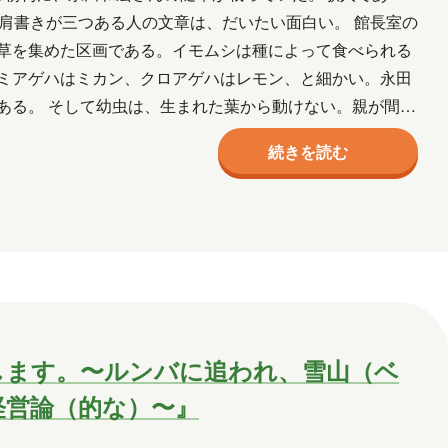
肩書きが三つある人の文章は、だいたい面白い。 館長室の
月
2017年10月
2017年9月
草を集めた区画である。イモムシは種によって食べられる
ミアゲハはミカン、クロアゲハはレモン、と細かい。永田
ある。 そして幼虫は、生まれた葉から動けない。親が間違
NE
葛西
多田
吉田
木村S
って正しい…
続きを読む
します。〜ルンバに追われ、雪山（ベ
経営論（的な）〜』