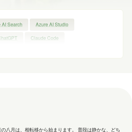
 AI Search
Azure AI Studio
ChatGPT
Claude Code
Exchange Online
GPT
GPT-OSS
Microsoft
Microsoft 365
Microsoft Entra ID
Microsoft Fabric
nAI
PHP
Power Apps
owerShell ISE
Python
SharePoint
Windows 11
WordPress
お出かけ
森の八月は、相転移から始まります。 普段は静かな、どち