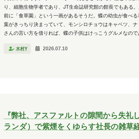
り、細胞生物学者であり、JT生命誌研究館の館長でもある。
2018年2月
2018年1月
2017年12月
2017年11
前に「食草園」という一画があるそうだ。蝶の幼虫が食べる
2017年6月
葉がきっちり決まっていて、モンシロチョウはキャベツ、ナ
さんの言い方を借りれば、蝶の子供はけっこうグルメなので
長崎
小山
横山
水野
新宅
PAGEO
った葉に産みつけたら、そのまま死ぬ。 では親は、どうや
木村Y
2026.07.10
秋元
木村Y
進藤
『弊社、アスファルトの隙間から失礼
ランダ）で紫煙をくゆらす社長の雑草