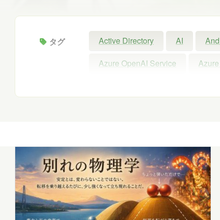
Active Directory
AI
And
タグ
Azure OpenAI Service
Azure
Configuration Manager
Copil
Intellectra
Intune
iOS
Microsoft 365 Copilot
Micros
Microsoft Forms
Microsoft Pu
Power Automate
Power BI
SNS
SQL
Update