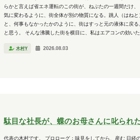
クラウド
コミュニケーション
サポート
ツー
らかと言えば省エネ運転のこの街が、ねぶたの一週間だけ、
気に変わるように、街全体が別の物質になる。跳人（はねと
析
北海道
医療
名古屋
大阪
学習
と、何事もなかったかのように、街はすっと元の液体に戻る
料理
旅行
暮らし
書道
歴史
津軽
と思う。 そんな沸騰した街を横目に、私はエアコンの効い
スと人生の課題を解決する 物理学の思考法』。著者は物理
馬
習い事
観光
読書
買い物
資料
木村Y
2026.08.03
2026年6月
2026年5月
2026年4月
2026年3月
2025年10月
2025年9月
2025年8月
2025年
2025年2月
2025年1月
2024年12月
2024年11
2024年6月
2024年5月
2024年4月
2024年3月
駄目な社長が、蝶のお母さんに叱られ
2023年10月
2023年7月
2023年6月
2023年
2020年10月
2020年5月
2020年4月
2020年3
代表の木村です。 プロローグ：味見をしてから、産む 日経