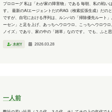
プロローグ 私は「わが家の障害物」である 毎朝、私の戦い
す。 最新のAIエージェントだのRAG（検索拡張生成）だの
ですが、自宅における序列は、ルンバの「掃除優先ルート」
ーセン」と足を上げ、あっちへウロウロ、こっちへウロウロ
ノイズ」であり、家の中の「雑草」なのです。 でも、ふと思
か？ と。 ああ、絶望的な振りですが、お許しいただきた…
木村Y
2026.03.28
一人前
弊社の若い社員（２０代、３０代、そしてその上の年代でも