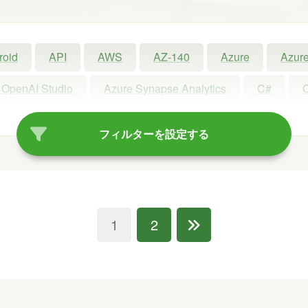
roid
API
AWS
AZ-140
Azure
Azure
 OpenAI Studio
Azure Synapse Analytics
C#
ot
Copilot Studio
Dynamics 365
Exchange
フィルターを設定する
Linux
LLM
LM Studio
LT
MCP
oft Access
Microsoft Dataverse
Microsoft Edge
rview
OneDrive
OneLake
OneNote
Ope
1
2
Power Platform
PowerPoint
PowerShell
P
Visual Studio
VR
Windows
Windows 10