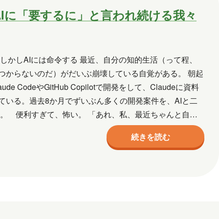
Iに「要するに」と言われ続ける我々
しかしAIには命令する 最近、自分の知的生活（って程、
つからないのだ）がだいぶ崩壊している自覚がある。 朝起
odeやGitHub Copilotで開発をして、Claudeに資料
いる。過去8か月でずいぶん多くの開発案件を、AIと二
。 便利すぎて、怖い。 「あれ、私、最近ちゃんと自分
続きを読む