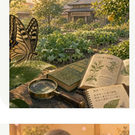
2018年5月
2018年3月
2017年8月
2017年7月
八幡
台丸谷
平井
担当
木村せつ
佐々木
田中