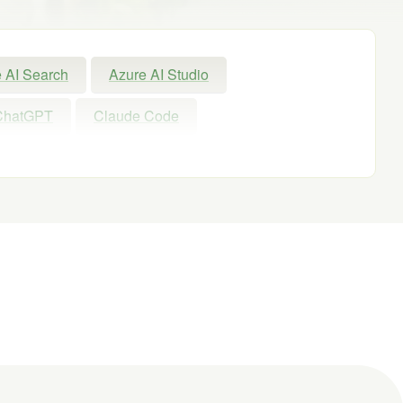
 AI Search
Azure AI Studio
ChatGPT
Claude Code
Exchange Online
GPT
GPT-OSS
Microsoft
Microsoft 365
Microsoft Entra ID
Microsoft Fabric
nAI
PHP
Power Apps
owerShell ISE
Python
SharePoint
Windows 11
WordPress
お出かけ