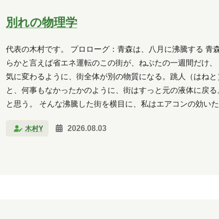
クラウド
コミュニケーション
サポート
ツー
別れの物理学
析
北海道
医療
名古屋
大阪
学習
料理
旅行
暮らし
書道
歴史
津軽
代表の木村です。 プロローグ：青森は、八月に沸騰する 青
らかと言えば省エネ運転のこの街が、ねぶたの一週間だけ、
馬
習い事
観光
読書
買い物
資料
気に変わるように、街全体が別の物質になる。跳人（はねと
と、何事もなかったかのように、街はすっと元の液体に戻る
2026年6月
2026年5月
2026年4月
2026年3月
と思う。 そんな沸騰した街を横目に、私はエアコンの効い
スと人生の課題を解決する 物理学の思考法』。著者は物理
2025年10月
2025年9月
2025年8月
2025年
木村Y
2026.08.03
2025年2月
2025年1月
2024年12月
2024年11
2024年6月
2024年5月
2024年4月
2024年3月
2023年10月
2023年7月
2023年6月
2023年
2020年10月
2020年5月
2020年4月
2020年3