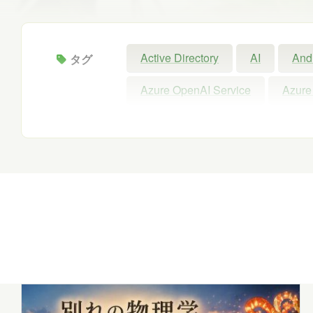
Active Directory
AI
And
タグ
Azure OpenAI Service
Azure
Configuration Manager
Copil
Intellectra
Intune
iOS
Microsoft 365 Copilot
Micros
Microsoft Forms
Microsoft Pu
Power Automate
Power BI
SNS
SQL
Update