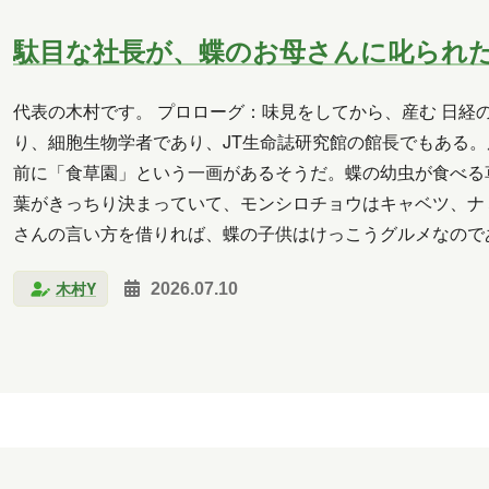
2018年2月
2018年1月
2017年12月
2017年11
駄目な社長が、蝶のお母さんに叱られ
2017年6月
代表の木村です。 プロローグ：味見をしてから、産む 日経
長崎
小山
横山
水野
新宅
PAGEO
り、細胞生物学者であり、JT生命誌研究館の館長でもある。
前に「食草園」という一画があるそうだ。蝶の幼虫が食べる
秋元
木村Y
進藤
葉がきっちり決まっていて、モンシロチョウはキャベツ、ナ
さんの言い方を借りれば、蝶の子供はけっこうグルメなので
った葉に産みつけたら、そのまま死ぬ。 では親は、どうや
木村Y
2026.07.10