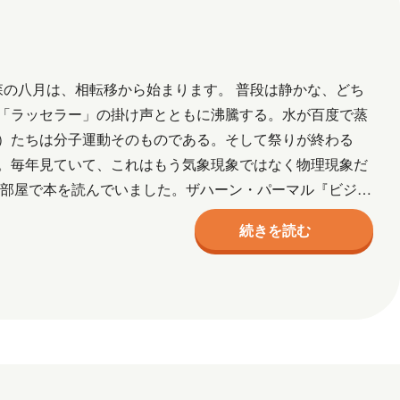
ル
ネットワーク
事例
京都
宮城
導入支援
山口
広島
三味線
熊本
犬
猫
社会
森の八月は、相転移から始まります。 普段は静かな、どち
「ラッセラー」の掛け声とともに沸騰する。水が百度で蒸
作成
資格取得
趣味
長崎
青森
）たちは分子運動そのものである。そして祭りが終わる
。毎年見ていて、これはもう気象現象ではなく物理現象だ
2026年2月
2026年1月
た部屋で本を読んでいました。ザハーン・パーマル『ビジネ
学を修めたの…
7月
2025年6月
2025年5月
続きを読む
月
2024年10月
2024年9月
2024年2月
2024年1月
5月
2023年2月
2023年1月
月
2018年8月
2018年6月