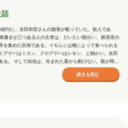
月
2017年10月
2017年9月
た話
の朝刊に、永田和宏さんの随筆が載っていた。歌人であ
NE
葛西
多田
吉田
木村S
肩書きが三つある人の文章は、だいたい面白い。 館長室の
草を集めた区画である。イモムシは種によって食べられる
ミアゲハはミカン、クロアゲハはレモン、と細かい。永田
ある。 そして幼虫は、生まれた葉から動けない。親が間違
って正しい…
続きを読む