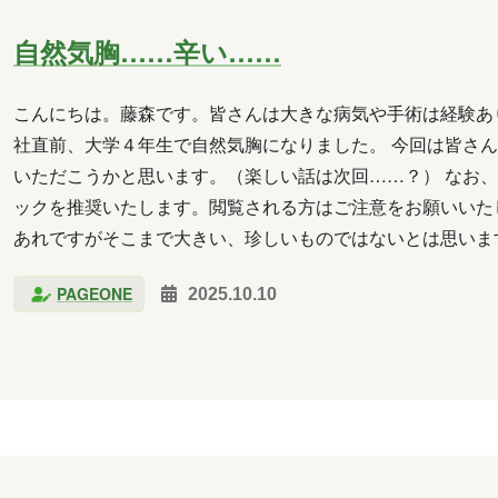
2018年2月
2018年1月
2017年12月
2017年11
自然気胸……辛い……
2017年6月
こんにちは。藤森です。皆さんは大きな病気や手術は経験あ
長崎
小山
横山
水野
新宅
PAGEO
社直前、大学４年生で自然気胸になりました。 今回は皆さ
いただこうかと思います。（楽しい話は次回……？） なお
秋元
木村Y
進藤
ックを推奨いたします。閲覧される方はご注意をお願いいたし
あれですがそこまで大きい、珍しいものではないとは思いま
に記載しますが正直放置できるほどの痛みじゃないです。辛
PAGEONE
2025.10.10