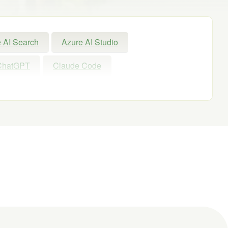
 AI Search
Azure AI Studio
ChatGPT
Claude Code
Exchange Online
GPT
GPT-OSS
Microsoft
Microsoft 365
Microsoft Entra ID
Microsoft Fabric
nAI
PHP
Power Apps
owerShell ISE
Python
SharePoint
Windows 11
WordPress
お出かけ