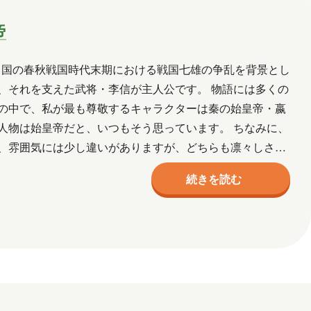
ル
ネットワーク
事例
京都
帝
宮城
導入支援
山口
広島
三味線
熊本
犬
猫
社会
中国の春秋戦国時代末期における戦国七雄の争乱を背景とし
、それを支えた武将・李信が主人公です。 物語には多くの
作成
資格取得
趣味
長崎
青森
の中で、私が最も尊敬するキャラクターは秦の始皇帝・嬴
人物は始皇帝だと、いつもそう思っています。 ちなみに、
2026年2月
2026年1月
、雰囲気には少し違いがありますが、どちらも凛々しさが
、始皇帝…
7月
2025年6月
2025年5月
続きを読む
月
2024年10月
2024年9月
2024年2月
2024年1月
5月
2023年2月
2023年1月
月
2018年8月
2018年6月