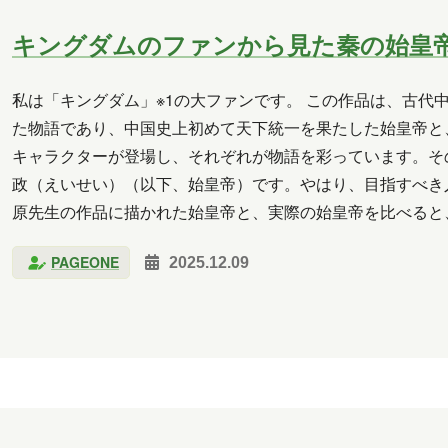
クラウド
コミュニケーション
サポート
ツー
キングダムのファンから見た秦の始皇
析
北海道
医療
名古屋
大阪
学習
料理
旅行
暮らし
書道
歴史
津軽
私は「キングダム」※1の大ファンです。 この作品は、古代
た物語であり、中国史上初めて天下統一を果たした始皇帝と
馬
習い事
観光
読書
買い物
資料
キャラクターが登場し、それぞれが物語を彩っています。そ
政（えいせい）（以下、始皇帝）です。やはり、目指すべき
2026年6月
2026年5月
2026年4月
2026年3月
原先生の作品に描かれた始皇帝と、実際の始皇帝を比べると
際立っています。 ここから先は作品のネタバレになるので
2025年10月
2025年9月
2025年8月
2025年
PAGEONE
2025.12.09
2025年2月
2025年1月
2024年12月
2024年11
2024年6月
2024年5月
2024年4月
2024年3月
2023年10月
2023年7月
2023年6月
2023年
2020年10月
2020年5月
2020年4月
2020年3