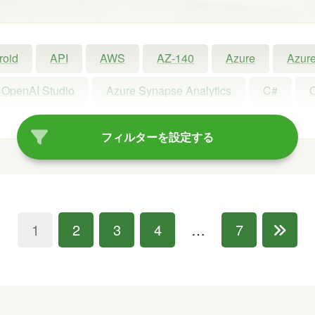
roid
API
AWS
AZ-140
Azure
Azure
 OpenAI Studio
Azure Synapse Analytics
C#
ot
Copilot Studio
Dynamics 365
Exchange
フィルターを設定する
Linux
LLM
LM Studio
LT
MCP
oft Access
Microsoft Dataverse
Microsoft Edge
rview
OneDrive
OneLake
OneNote
Ope
1
2
3
4
…
7
Power Platform
PowerPoint
PowerShell
P
Visual Studio
VR
Windows
Windows 10