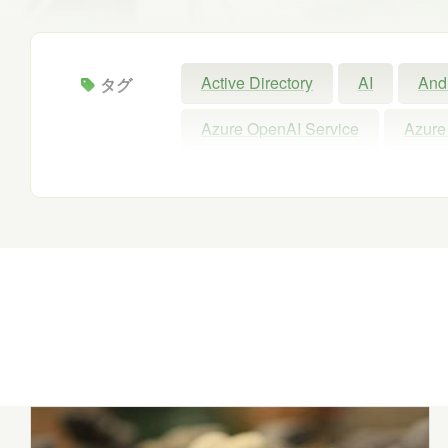
Active Directory
AI
And
タグ
Azure OpenAI Service
Azure
Configuration Manager
Copil
Intellectra
Intune
iOS
Microsoft 365 Copilot
Micros
Microsoft Forms
Microsoft Pu
Power Automate
Power BI
SNS
SQL
Update