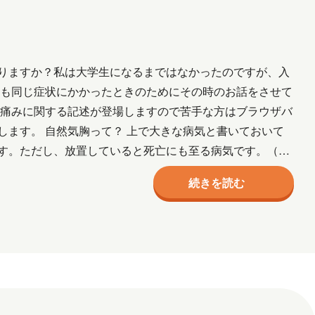
月
2017年10月
2017年9月
りますか？私は大学生になるまではなかったのですが、入
NE
葛西
多田
吉田
木村S
んも同じ症状にかかったときのためにその時のお話をさせて
、痛みに関する記述が登場しますので苦手な方はブラウザバ
ます。 自然気胸って？ 上で大きな病気と書いておいて
す。ただし、放置していると死亡にも至る病気です。（後
い。） 簡…
続きを読む