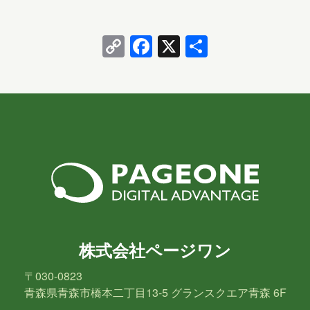
ャリ。 名古屋城 名古屋城の見どころは、やはり…
OneLake
OneNote
OpenAI
Copy
Facebook
X
共
PHP
Power Apps
Power Automate
Link
有
Power BI
Power Platform
PowerPoint
PowerShell
PowerShell ISE
Python
SharePoint
SNS
SQL
Update
Visual Studio
VR
Windows
株式会社ページワン
Windows 10
Windows 11
〒030-0823
WordPress
お出かけ
イベント
青森県青森市橋本二丁目13-5 グランスクエア青森 6F