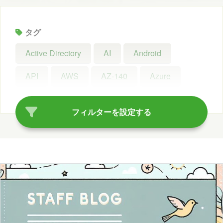
タグ
Active Directory
AI
Android
API
AWS
AZ-140
Azure
Azure AI Search
Azure AI Studio
フィルターを設定する
Azure OpenAI Service
Azure OpenAI Studio
Azure Synapse Analytics
C#
ChatGPT
Claude Code
Configuration Manager
Copilot