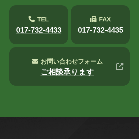
エージェント
クラウド
コミュニケーション
サポート
TEL
FAX
017-732-4433
017-732-4435
ツール
ネットワーク
事例
京都
会社
健康
出張
分析
北海道
医療
名古屋
大阪
お問い合わせフォーム
ご相談承ります
学習
宮城
導入支援
山口
広島
思い出
愛媛
愛知
料理
旅行
暮らし
書道
歴史
津軽三味線
熊本
犬
猫
社会
福井
福島
秋田