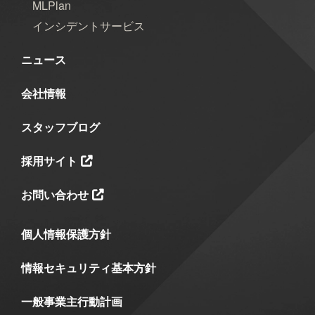
MLPlan
2025年5月
2025年4月
2025年3月
インシデントサービス
2025年2月
2025年1月
2024年12月
ニュース
2024年11月
2024年10月
2024年9月
会社情報
2024年8月
2024年7月
2024年6月
スタッフブログ
2024年5月
2024年4月
2024年3月
採用サイト
2024年2月
2024年1月
2023年12月
お問い合わせ
2023年11月
2023年10月
2023年7月
個人情報保護方針
2023年6月
2023年5月
2023年2月
2023年1月
2022年9月
2021年1月
情報セキュリティ基本方針
2020年10月
2020年5月
2020年4月
一般事業主行動計画