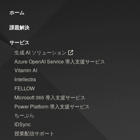
群馬
習い事
観光
読書
ホーム
買い物
資料作成
資格取得
課題解決
趣味
長崎
青森
サービス
生成 AI ソリューション
年月
Azure OpenAI Service 導入支援サービス
Vitamin AI
2026年8月
2026年7月
2026年6月
Intellectra
2026年5月
2026年4月
2026年3月
FELLOW
Microsoft 365 導入支援サービス
2026年2月
2026年1月
2025年12月
Power Platform 導入支援サービス
2025年11月
2025年10月
2025年9月
ちーぷら
IDSync
2025年8月
2025年7月
2025年6月
授業配信サポート