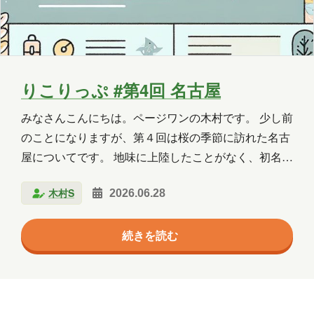
Copilot Studio
Dynamics 365
Exchange
Exchange Online
GPT
GPT-OSS
Intellectra
Intune
りこりっぷ #第4回 名古屋
iOS
Linux
LLM
LM Studio
みなさんこんにちは。ページワンの木村です。 少し前
のことになりますが、第４回は桜の季節に訪れた名古
LT
MCP
Microsoft
屋についてです。 地味に上陸したことがなく、初名古
屋となりました。 名古屋といえば？ ひつまぶし、
Microsoft 365
Microsoft 365 Copilot
木村S
2026.06.28
天むす、きしめんといった「名古屋めし」がまず思い
Microsoft Access
Microsoft Dataverse
浮かびます。今回は名古屋城を中心に観光しつつ、名
続きを読む
古屋めし三種の神器を一通り味わってきました。 まず
Microsoft Edge
Microsoft Entra ID
は栄のシンボル、中部電力 MIRAI TOWER（旧・名古
屋テレビ塔）。2021年に名称が変わったそうで、遠目
Microsoft Fabric
Microsoft Forms
に見ることができました。 また、歩いているとCMで
Microsoft Purview
OneDrive
おなじみ愛が一番アイ〇ルの看板があり何となくパシ