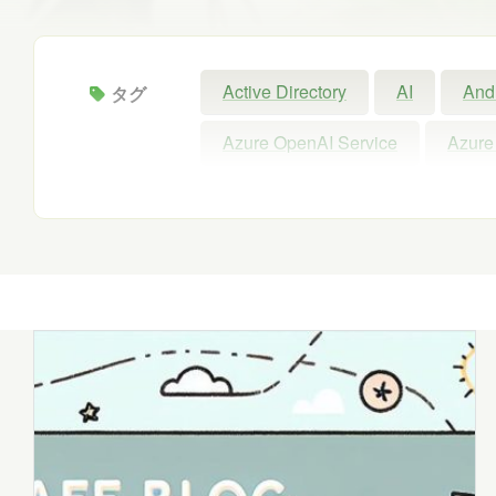
Active Directory
AI
And
タグ
Azure OpenAI Service
Azure
Configuration Manager
Copil
Intellectra
Intune
iOS
Microsoft 365 Copilot
Micros
Microsoft Forms
Microsoft Pu
Power Automate
Power BI
SNS
SQL
Update