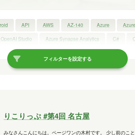
roid
API
AWS
AZ-140
Azure
Azure
 OpenAI Studio
Azure Synapse Analytics
C#
ot
Copilot Studio
Dynamics 365
Exchange
フィルターを設定する
Linux
LLM
LM Studio
LT
MCP
oft Access
Microsoft Dataverse
Microsoft Edge
rview
OneDrive
OneLake
OneNote
Ope
Power Platform
PowerPoint
PowerShell
P
りこりっぷ #第4回 名古屋
Visual Studio
VR
Windows
Windows 10
みなさんこんにちは。ページワンの木村です。 少し前のこ