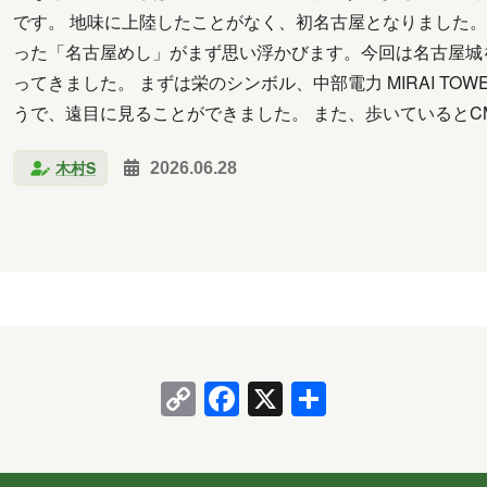
クラウド
コミュニケーション
サポート
ツー
です。 地味に上陸したことがなく、初名古屋となりました
った「名古屋めし」がまず思い浮かびます。今回は名古屋城
析
北海道
医療
名古屋
大阪
学習
ってきました。 まずは栄のシンボル、中部電力 MIRAI TO
料理
旅行
暮らし
書道
歴史
津軽
うで、遠目に見ることができました。 また、歩いていると
ャリ。 名古屋城 名古屋城の見どころは、やはり…
馬
習い事
観光
読書
買い物
資料
木村S
2026.06.28
2026年6月
2026年5月
2026年4月
2026年3月
2025年10月
2025年9月
2025年8月
2025年
2025年2月
2025年1月
2024年12月
2024年11
2024年6月
2024年5月
2024年4月
2024年3月
Copy
Facebook
X
共
2023年10月
2023年7月
2023年6月
2023年
Link
有
2020年10月
2020年5月
2020年4月
2020年3