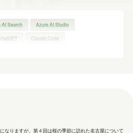
 AI Search
Azure AI Studio
ChatGPT
Claude Code
Exchange Online
GPT
GPT-OSS
Microsoft
Microsoft 365
Microsoft Entra ID
Microsoft Fabric
nAI
PHP
Power Apps
owerShell ISE
Python
SharePoint
Windows 11
WordPress
お出かけ
とになりますが、第４回は桜の季節に訪れた名古屋について