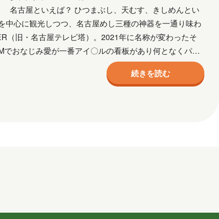
ル
ネットワーク
事例
京都
。 名古屋といえば？ ひつまぶし、天むす、きしめんとい
を中心に観光しつつ、名古屋めし三種の神器を一通り味わ
宮城
導入支援
山口
広島
WER（旧・名古屋テレビ塔）。2021年に名称が変わったそ
三味線
熊本
犬
猫
社会
CMでおなじみ愛が一番アイ〇ルの看板があり何となくパシ
作成
資格取得
趣味
長崎
青森
続きを読む
2026年2月
2026年1月
7月
2025年6月
2025年5月
月
2024年10月
2024年9月
2024年2月
2024年1月
5月
2023年2月
2023年1月
月
2018年8月
2018年6月