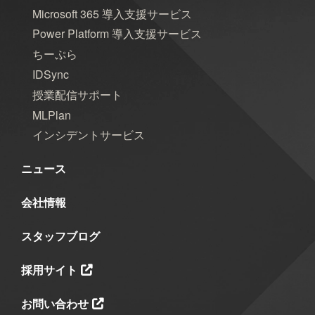
Microsoft 365 導入支援サービス
2020年3月
2018年8月
2018年6月
Power Platform 導入支援サービス
2018年5月
2018年3月
2018年2月
ちーぷら
IDSync
2018年1月
2017年12月
2017年11月
授業配信サポート
2017年10月
2017年9月
2017年8月
MLPlan
インシデントサービス
2017年7月
2017年6月
ニュース
担当
会社情報
八幡
台丸谷
平井
長崎
スタッフブログ
小山
横山
水野
新宅
採用サイト
PAGEONE
葛西
多田
吉田
お問い合わせ