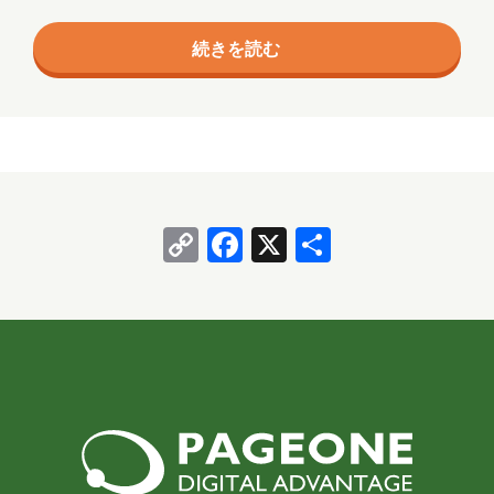
エージェント
クラウド
国・四国地域の大学や研究機関が連携し、研究データ
続きを読む
の管理・公開・利活用を推進するために設立された組
コミュニケーション
サポート
織です。 正式には「研究データエコシステム中国四国
ツール
ネットワーク
事例
コンソーシアム」と呼ばれ、2024年11月に広島大学
様を中心に発足しました。（by ChatGPT） 今回は 広
京都
会社
健康
出張
分析
島大学様の東千田キャンパス で行われた 第２回シン
ポジウム に参加してきました。 広島大学様 東…
北海道
医療
名古屋
大阪
Copy
Facebook
X
共
学習
宮城
導入支援
山口
Link
有
広島
思い出
愛媛
愛知
料理
旅行
暮らし
書道
歴史
津軽三味線
熊本
犬
猫
社会
福井
福島
秋田