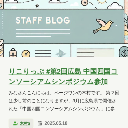
ゃんぽんだったので非常に感慨深い思い出となりまし
OneLake
OneNote
OpenAI
た。 稲佐…
PHP
Power Apps
Power Automate
Power BI
Power Platform
PowerPoint
PowerShell
PowerShell ISE
Python
SharePoint
りこりっぷ #第2回広島 中国四国コ
SNS
SQL
Update
ンソーシアムシンポジウム参加
Visual Studio
VR
Windows
みなさんこんにちは。ページワンの木村です。 第２回
は少し前のことになりますが、3月に広島県で開催さ
Windows 10
Windows 11
れた「中国四国コンソーシアムシンポジウム 」に参加
WordPress
お出かけ
イベント
した際の様子をご紹介します。 ※りこりっぷ第１回は
木村S
2025.05.18
こちら。 「中国四国コンソーシアム」って？ 中