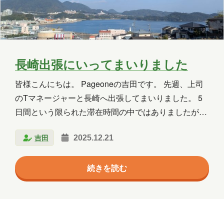
Copilot Studio
Dynamics 365
Exchange
Exchange Online
GPT
GPT-OSS
Intellectra
Intune
長崎出張にいってまいりました
iOS
Linux
LLM
LM Studio
皆様こんにちは。 Pageoneの吉田です。 先週、上司
のTマネージャーと長崎へ出張してまいりました。 5
LT
MCP
Microsoft
日間という限られた滞在時間の中ではありましたが、
仕事の合間に食文化や街の風景などに触れる機会があ
Microsoft 365
Microsoft 365 Copilot
吉田
2025.12.21
りましたので、その一部をご紹介できればと思いま
Microsoft Access
Microsoft Dataverse
す！ 到着後の昼食：長崎ちゃんぽん 長崎到着後、ま
続きを読む
ずはご当地名物である「長崎ちゃんぽん」をいただき
Microsoft Edge
Microsoft Entra ID
ました。 スープは旨味が凝縮された深みのある味わい
で小ぶりなイイダコのゲソがまるっと入っており、か
Microsoft Fabric
Microsoft Forms
なり具沢山でボリュームのあるちゃんぽんでした。 私
Microsoft Purview
OneDrive
は某有名チェーン店にも行ったことが無く、人生初ち