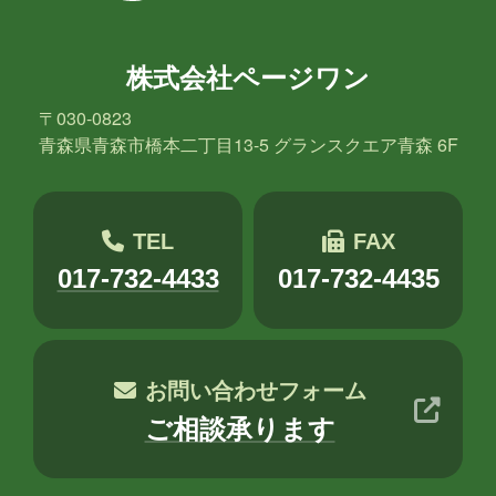
群馬
習い事
観光
読書
買い物
資料作成
資格取得
株式会社ページワン
〒030-0823
趣味
長崎
青森
青森県青森市橋本二丁目13-5 グランスクエア青森 6F
年月
TEL
FAX
2026年8月
2026年7月
2026年6月
017-732-4433
017-732-4435
2026年5月
2026年4月
2026年3月
2026年2月
2026年1月
2025年12月
お問い合わせフォーム
2025年11月
2025年10月
2025年9月
ご相談承ります
2025年8月
2025年7月
2025年6月