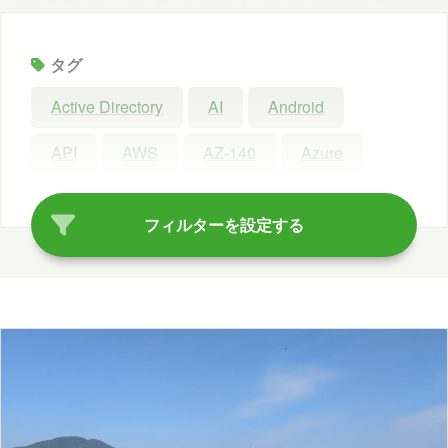
タグ
Active Directory
AI
Android
API
AWS
AZ-140
Azure
Azure AI Search
Azure AI Studio
フィルターを設定する
Azure OpenAI Service
Azure OpenAI Studio
Azure Synapse Analytics
C#
ChatGPT
Claude Code
Configuration Manager
Copilot