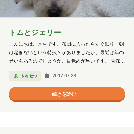
トムとジェリー
こんにちは、木村です。布団に入ったらすぐ眠り、朝
は起きないという特技？がありましたが、最近は年の
せいもあるのでしょうか、目覚めが早いです。 青森県
営スケート場出身の子猫登場！！ 手足とお腹が白くて
木村せつ
2017.07.28
他は真っ黒な子猫ちゃんが突然、我が家にやってきて
からひと月。 甘えん坊でヘルニアのワンちゃんとの同
続きを読む
居生活が始まりました。 「トムとジェリー仲良くケン
カしな・・・」が頭の中をぐるぐるしています。 どち
らがトムでどちらがジェリーか朝に夕に追っかけっこ
が始まります。 あっちにジャンプ、こっちにジャン
プ。かじる、ヒッカク引っ張る、転がす、猫パンチ