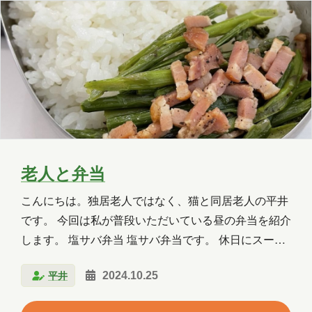
ちゃんは外に冒険に行きましたが、みーちゃんは玄関
OneLake
OneNote
OpenAI
のドアがあいていて…
PHP
Power Apps
Power Automate
Power BI
Power Platform
PowerPoint
PowerShell
PowerShell ISE
Python
SharePoint
老人と弁当
SNS
SQL
Update
こんにちは。独居老人ではなく、猫と同居老人の平井
Visual Studio
VR
Windows
です。 今回は私が普段いただいている昼の弁当を紹介
します。 塩サバ弁当 塩サバ弁当です。 休日にスーパ
Windows 10
Windows 11
ーで買ったのをラップにくるんで冷凍しておきます。
平井
2024.10.25
弁当にするときは、まずは5分くらいグリルで焼きま
WordPress
お出かけ
イベント
す。 生焼けになった塩サバを取り出して、まな板の上