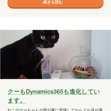
エージェント
クラウド
続きを読む
に載せて、箸でつまんで骨を取ります。 切ります。
アジシオふりかけます。 グリルに戻して6分くらい焼
コミュニケーション
サポート
きます。 焼きあがったら、タバスコ振りかけておきま
す。 弁当箱にご飯を詰めます。 海苔を敷きます。 そ
ツール
ネットワーク
事例
のうえに塩サバを載せます。 しばし、放置。 冷えて
京都
会社
健康
出張
分析
きたところで、沢庵を載せて閉めてできあがり。 餃
子…
北海道
医療
名古屋
大阪
学習
宮城
導入支援
山口
広島
思い出
愛媛
愛知
料理
旅行
暮らし
書道
クーもDynamics365も進化してい
歴史
津軽三味線
熊本
犬
ます。
猫
社会
福井
福島
秋田
ねこのクーちゃんが我が家に登場してから７か月が過