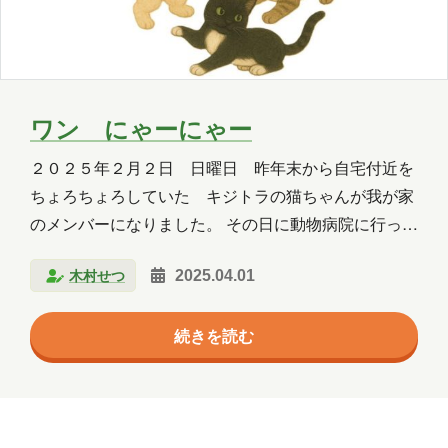
Copilot Studio
Dynamics 365
Exchange
Exchange Online
GPT
GPT-OSS
Intellectra
Intune
ワン にゃーにゃー
iOS
Linux
LLM
LM Studio
２０２５年２月２日 日曜日 昨年末から自宅付近を
ちょろちょろしていた キジトラの猫ちゃんが我が家
LT
MCP
Microsoft
のメンバーになりました。 その日に動物病院に行って
健康状態を見てもらい、虫の薬を塗ってもらって、ゲ
Microsoft 365
Microsoft 365 Copilot
木村せつ
2025.04.01
ージの中に入りました。みーちゃんと言います。 なん
Microsoft Access
Microsoft Dataverse
と体重は５キロ、大きな猫ちゃんです。性格が可愛ら
続きを読む
しくて、おとなしい女の子です。 １５歳のトイプード
Microsoft Edge
Microsoft Entra ID
ルちゃんは、うるさい子が来たって感じで、７歳のク
ロネコちゃんは、自分よりも大きな女の子にビビッて
Microsoft Fabric
Microsoft Forms
います。 ３匹の会話をＡＩに聞いてみました。 昨
Microsoft Purview
OneDrive
日、玄関のドアが開いているすきに、７歳のクロネコ