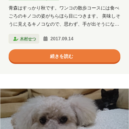
青森はすっかり秋です。ワンコの散歩コースには食べ
ごろのキノコの姿がちらほら目につきます。 美味しそ
うに見えるキノコなので、思わず、手が出そうになり
ますが、毒キノコとの判別ができませんので、そこは
木村せつ
2017.09.14
じっと我慢しています。 ビニール袋いっぱいに収穫さ
れている方もいますので、美味しいキノコなのだろう
続きを読む
とヤキモキします。 七夕に我が家にやってきた猫さん
は、すっかり飼い猫としての生活を満喫しているのか
と思いきや、彼は、とても個性的です。 ご飯は、朝と
昼と夕方、さらに追加でおやつなるものを食べている
のですが、とにかく、台所の生ごみが好きなようで
す。 数日前は、鶏の骨を食べたらしく、喉に引っかか
り、苦しそうに、…