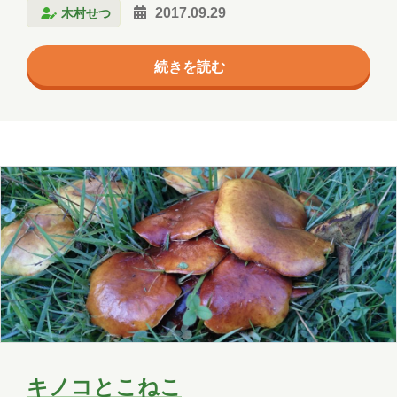
木村せつ
2017.09.29
GENERATIONS コンサートは始まった３時過ぎに青
森県営スケート場に隣接している公園を散歩している
続きを読む
と、コンサートの音が鳴り響いていました。なんだか
楽しい気分になりました。コンサートの様子が外に響
くと、次はチケット買いたいと思うよなぁ。 我が家の
子猫のクーを漢字で書いたらどんな字だろうと考えま
した。かっこいい字は「空」なのでしょうが、あいつ
は「食」でしょう。食べても食べても食べる。お腹に
風船が入っているのか…
キノコとこねこ