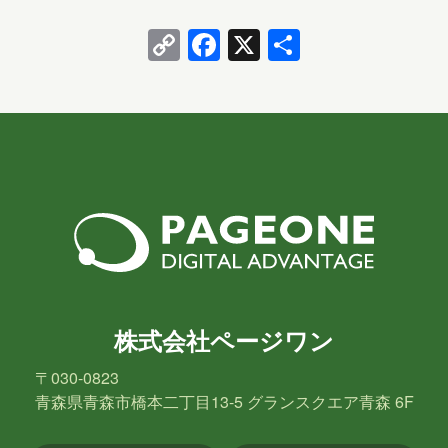
挙句は壁をよじ登ろうとする。 網戸の天辺まで登るな
Copy
Facebook
X
共
んでおてのも…
Link
有
株式会社ページワン
〒030-0823
青森県青森市橋本二丁目13-5 グランスクエア青森 6F