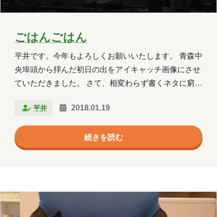
2025年5月
2025年4月
2025年3月
2025年2月
2025年1月
2024年12月
ごはんごはん
2024年11月
2024年10月
2024年9月
平井です。今年もよろしくお願いいたします。 青森中
央埠頭から拝んだ初日の出をアイキャッチ画像にさせ
2024年8月
2024年7月
2024年6月
ていただきました。 さて、相変わらず書くネタに窮し
2024年5月
2024年4月
2024年3月
ておりますので、今回は私がいつもお昼にいただいて
平井
2018.01.19
いるでかい握り飯の作り方をご紹介させていただきま
2024年2月
2024年1月
2023年12月
す。 でかい握り飯は、朝飯と一緒に作るので、朝飯の
続きを読む
作り方もご紹介しちゃいます。 まずは、猫さんの朝ご
2023年11月
2023年10月
2023年7月
にゃんから。はじめにこれをあげておかないと、おに
2023年6月
2023年5月
2023年2月
ゃかすいたー、おにゃかすいたーと作業の邪魔をする
からにゃ。 猫さんが朝ごにゃんをいただいている間
2023年1月
2022年9月
2021年1月
に、どんぶりにラップをしいて、その上に海苔を載せ
ておきます。 もうひとつのどんぶりの内側に味噌を塗
2020年10月
2020年5月
2020年4月