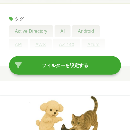
タグ
Active Directory
AI
Android
API
AWS
AZ-140
Azure
Azure AI Search
Azure AI Studio
フィルターを設定する
Azure OpenAI Service
Azure OpenAI Studio
Azure Synapse Analytics
C#
ChatGPT
Claude Code
Configuration Manager
Copilot