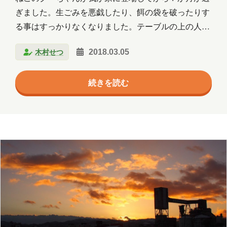
群馬
習い事
観光
読書
ぎました。生ごみを悪戯したり、餌の袋を破ったりす
る事はすっかりなくなりました。テーブルの上の人間
買い物
資料作成
資格取得
用のご飯もねらったりしません。お利口です。 大人に
木村せつ
2018.03.05
なったからなのか、我が家の生活になれてきたからな
趣味
長崎
青森
のかは分かりません。犬の修一君のご飯は、相変わら
続きを読む
ず横取りをしています。みそ汁の出汁の煮干しにもあ
年月
まり興味がなくなったようです。クーちゃん用に修一
君がジャンプできない場所に置いておくのですが 「き
2026年8月
2026年7月
2026年6月
れいに食べる」 → 「頭を残す」 → 「頭と骨を
2026年5月
2026年4月
2026年3月
残す」 → 「興味なし」 と徐々に食べなくなってし
まいました。キャットフードが好きになったようで
2026年2月
2026年1月
2025年12月
す。 最近の興味は、…
2025年11月
2025年10月
2025年9月
2025年8月
2025年7月
2025年6月