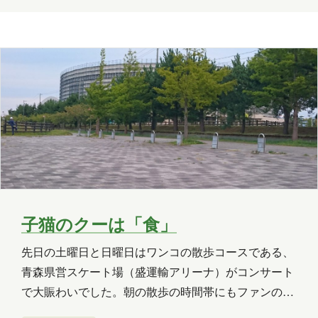
の上や本棚を我が物顔でうろちょろしています。クー
木村S
木村せつ
佐々木
田中
のトイレもパパの部屋にありますから、まあ、自分の
秋元
木村Y
進藤
部屋と思っているのでしょう。パパの煙草とクーのト
イレは扱いが一緒です。どちらも、毎日、綺麗に掃除
を…
子猫のクーは「食」
先日の土曜日と日曜日はワンコの散歩コースである、
青森県営スケート場（盛運輸アリーナ）がコンサート
で大賑わいでした。朝の散歩の時間帯にもファンの方
がチラホラいました。すごい人気なんですね。