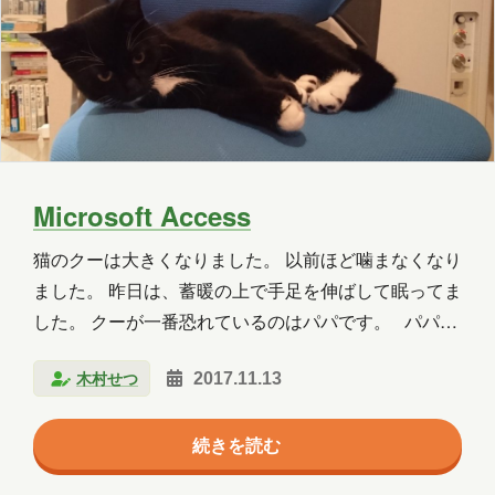
りつけて、顆粒…
2020年3月
2018年8月
2018年6月
2018年5月
2018年3月
2018年2月
2018年1月
2017年12月
2017年11月
2017年10月
2017年9月
2017年8月
Microsoft Access
2017年7月
2017年6月
猫のクーは大きくなりました。 以前ほど噛まなくなり
ました。 昨日は、蓄暖の上で手足を伸ばして眠ってま
担当
した。 クーが一番恐れているのはパパです。 パパが
いない事を確かめて、新幹線のようなスピードでダァ
八幡
台丸谷
平井
長崎
木村せつ
2017.11.13
ーと私の部屋に入ってきます。パパが入ってくると、
小山
横山
水野
新宅
クーは隠れます。そして、パパがよそ見をしている隙
続きを読む
に部屋からそーっと出ていきます。 二人は仲良しで、
PAGEONE
葛西
多田
吉田
パパの部屋では一緒に椅子に座ったりしています。机