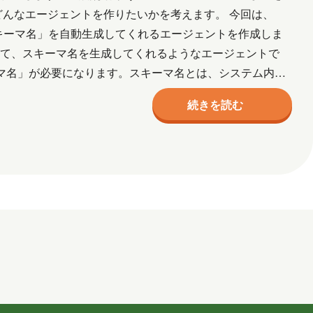
ル
ネットワーク
事例
京都
どんなエージェントを作りたいかを考えます。 今回は、
「スキーマ名」を自動生成してくれるエージェントを作成しま
宮城
導入支援
山口
広島
って、スキーマ名を生成してくれるようなエージェントで
三味線
熊本
犬
猫
社会
スキーマ名」が必要になります。スキーマ名とは、システム内部
作成
資格取得
趣味
長崎
青森
続きを読む
2026年2月
2026年1月
7月
2025年6月
2025年5月
月
2024年10月
2024年9月
2024年2月
2024年1月
5月
2023年2月
2023年1月
月
2018年8月
2018年6月