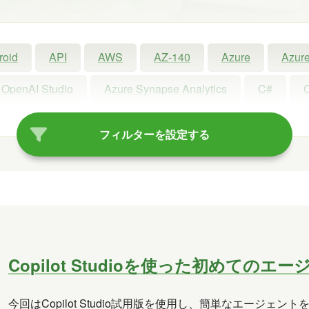
roid
API
AWS
AZ-140
Azure
Azure
 OpenAI Studio
Azure Synapse Analytics
C#
ot
Copilot Studio
Dynamics 365
Exchange
フィルターを設定する
Linux
LLM
LM Studio
LT
MCP
oft Access
Microsoft Dataverse
Microsoft Edge
rview
OneDrive
OneLake
OneNote
Ope
Power Platform
PowerPoint
PowerShell
P
Copilot Studioを使った初めてのエ
Visual Studio
VR
Windows
Windows 10
今回はCopilot Studio試用版を使用し、簡単なエージ