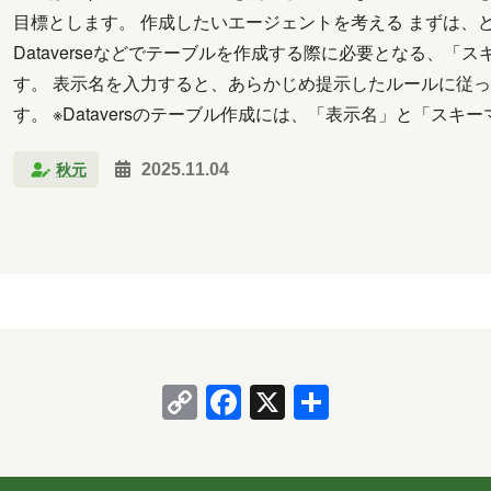
クラウド
コミュニケーション
サポート
ツー
目標とします。 作成したいエージェントを考える まずは、
Dataverseなどでテーブルを作成する際に必要となる、
析
北海道
医療
名古屋
大阪
学習
す。 表示名を入力すると、あらかじめ提示したルールに従
料理
旅行
暮らし
書道
歴史
津軽
す。 ※Dataversのテーブル作成には、「表示名」と「
で使われる名前で、英数字で構成され…
馬
習い事
観光
読書
買い物
資料
秋元
2025.11.04
2026年6月
2026年5月
2026年4月
2026年3月
2025年10月
2025年9月
2025年8月
2025年
2025年2月
2025年1月
2024年12月
2024年11
2024年6月
2024年5月
2024年4月
2024年3月
Copy
Facebook
X
共
2023年10月
2023年7月
2023年6月
2023年
Link
有
2020年10月
2020年5月
2020年4月
2020年3