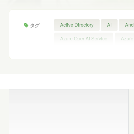
Active Directory
AI
And
タグ
Azure OpenAI Service
Azure
Configuration Manager
Copil
Intellectra
Intune
iOS
Microsoft 365 Copilot
Micros
Microsoft Forms
Microsoft Pu
Power Automate
Power BI
SNS
SQL
Update