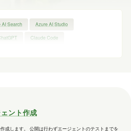
 AI Search
Azure AI Studio
ChatGPT
Claude Code
Exchange Online
GPT
GPT-OSS
Microsoft
Microsoft 365
Microsoft Entra ID
Microsoft Fabric
nAI
PHP
Power Apps
owerShell ISE
Python
SharePoint
ージェント作成
Windows 11
WordPress
お出かけ
ェントを作成します。 公開は行わずエージェントのテストまでを